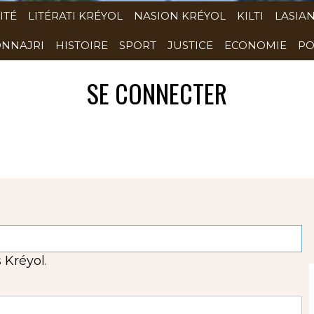
ITÉ
LITÉRATI KRÉYOL
NASION KRÉYOL
KILTI
LASIA
NNAJRI
HISTOIRE
SPORT
JUSTICE
ECONOMIE
PO
SE CONNECTER
 Kréyol.