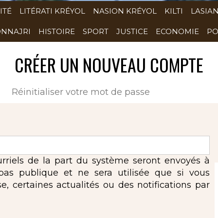
ITÉ
LITÉRATI KRÉYOL
NASION KRÉYOL
KILTI
LASIA
NNAJRI
HISTOIRE
SPORT
JUSTICE
ECONOMIE
PO
CRÉER UN NOUVEAU COMPTE
(onglet actif)
Réinitialiser votre mot de passe
urriels de la part du système seront envoyés à
 pas publique et ne sera utilisée que si vous
 certaines actualités ou des notifications par