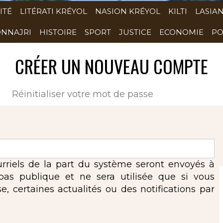
ITÉ
LITÉRATI KRÉYOL
NASION KRÉYOL
KILTI
LASIA
NNAJRI
HISTOIRE
SPORT
JUSTICE
ECONOMIE
PO
CRÉER UN NOUVEAU COMPTE
(onglet actif)
Réinitialiser votre mot de passe
urriels de la part du système seront envoyés à
 pas publique et ne sera utilisée que si vous
 certaines actualités ou des notifications par