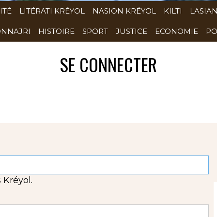
ITÉ
LITÉRATI KRÉYOL
NASION KRÉYOL
KILTI
LASIA
NNAJRI
HISTOIRE
SPORT
JUSTICE
ECONOMIE
PO
SE CONNECTER
 Kréyol.