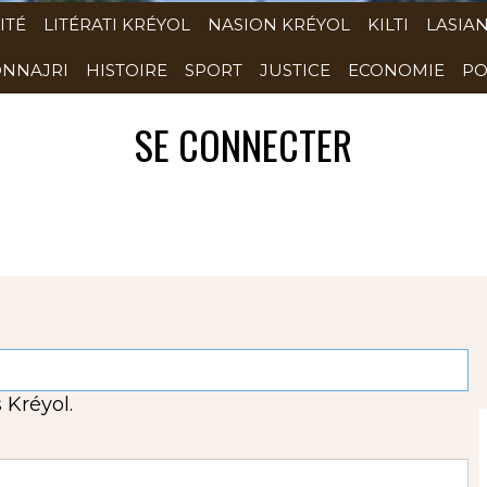
ITÉ
LITÉRATI KRÉYOL
NASION KRÉYOL
KILTI
LASIA
NNAJRI
HISTOIRE
SPORT
JUSTICE
ECONOMIE
PO
SE CONNECTER
 Kréyol.