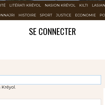
ITÉ
LITÉRATI KRÉYOL
NASION KRÉYOL
KILTI
LASIA
NNAJRI
HISTOIRE
SPORT
JUSTICE
ECONOMIE
PO
SE CONNECTER
 Kréyol.