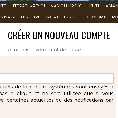
ITÉ
LITÉRATI KRÉYOL
NASION KRÉYOL
KILTI
LASIA
NNAJRI
HISTOIRE
SPORT
JUSTICE
ECONOMIE
PO
CRÉER UN NOUVEAU COMPTE
(onglet actif)
Réinitialiser votre mot de passe
urriels de la part du système seront envoyés à
 pas publique et ne sera utilisée que si vous
 certaines actualités ou des notifications par