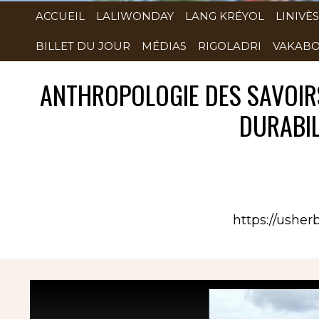
ACCUEIL
LALIWONDAY
LANG KRÉYOL
LINIVÈS
BILLET DU JOUR
MÉDIAS
RIGOLADRI
VAKABO
ANTHROPOLOGIE DES SAVOIRS
DURABIL
https://usher
Rubrique