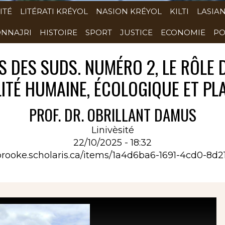
ITÉ
LITÉRATI KRÉYOL
NASION KRÉYOL
KILTI
LASIA
NNAJRI
HISTOIRE
SPORT
JUSTICE
ECONOMIE
PO
 DES SUDS. NUMÉRO 2, LE RÔLE 
ITÉ HUMAINE, ÉCOLOGIQUE ET PL
PROF. DR. OBRILLANT DAMUS
Linivèsité
22/10/2025 - 18:32
brooke.scholaris.ca/items/1a4d6ba6-1691-4cd0-8d2