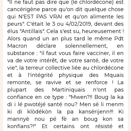
"Il ne faut pas dire que (le chlordécone) est
cancérigène parce qu'on dit quelque chose
qui N'EST PAS VRAI et qu'on alimente les
peurs". C'était le 3 ou 4/02/2019, devant des
élus "Antillais". Cela s'est su, heureusement !
Alors quand un an plus tard le même Pdt
Macron déclare solennellement, en
substance : "il faut vous faire vacciner, il en
va de votre intérêt, de votre santé, de votre
vie", la terreur collective liée au chlordécone
et à l'intégrité physique des Mquais
remonte, se ravive et se renforce ! La
plupart des Martiniquais n'ont pas
confiance en ce type : "Mwen?!! Boug la ka
di i lé pwotéjé santé nou? Men sé li menm
ki di klòdékòn la pa kansérijenn!!! Ki
mannyè nou pé fè an boug kon sa
konfians?!" Et certains ont résisté et