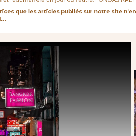
et redémarrera un jour ou l'autre. FONDAS KREYOL,
rices que les articles publiés sur notre site n'
...