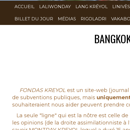
ACCUEIL
LALIWONDAY
LANG KRÉYOL
LINIVÈS
BILLET DU JOUR
MÉDIAS
RIGOLADRI
VAKABO
BANGKOK
Rubrique
FONDAS KREYOL
est un site-web (journal 
de subventions publiques, mais
uniquemen
souhaiteraient nous aider peuvent prendre co
La seule "ligne" qui est la nôtre est celle de
les opinions (de la droite assimilationniste