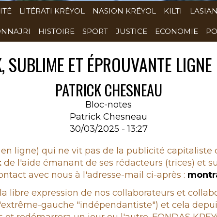
ITÉ
LITÉRATI KRÉYOL
NASION KRÉYOL
KILTI
LASIA
NNAJRI
HISTOIRE
SPORT
JUSTICE
ECONOMIE
PO
, SUBLIME ET ÉPROUVANTE LIGNE 
PATRICK CHESNEAU
Bloc-notes
Patrick Chesneau
30/03/2025 - 13:27
en ligne) qui ne vit pas de la publicité capitaliste
t
de l'aide émanant de ses rédacteurs (trices) et su
ntact avec nous à l'adresse-mail ci-après :
montr
 la libre expression de nos collaborateurs et colla
 à l'extrême-gauche "indépendantiste") et cela d