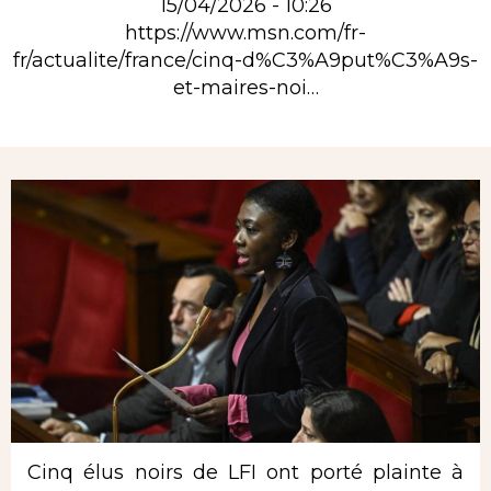
15/04/2026 - 10:26
https://www.msn.com/fr-
fr/actualite/france/cinq-d%C3%A9put%C3%A9s-
et-maires-noi…
Rubrique
Cinq élus noirs de LFI ont porté plainte à