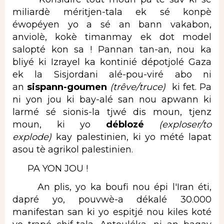
miliardè méritjen-tala ek sé konpè
éwopéyen yo a sé an bann vakabon,
anviolè, kokè timanmay ek dot model
salopté kon sa ! Pannan tan-an, nou ka
bliyé ki Izrayel ka kontinié dépotjolé Gaza
ek la Sisjordani alé-pou-viré abo ni
an
sispann-goumen
(trêve/truce)
ki fet. Pa
ni yon jou ki bay-alé san nou apwann ki
larmé sé sionis-la tjwé dis moun, tjenz
moun, ki yo
déblozé
(exploser/to
explode)
kay palestinien, ki yo mété lapat
asou tè agrikol palestinien.
PA YON JOU !
An plis, yo ka boufi nou épi l'Iran éti,
dapré yo, pouvwè-a dékalé 30.000
manifestan san ki yo espitjé nou kiles koté