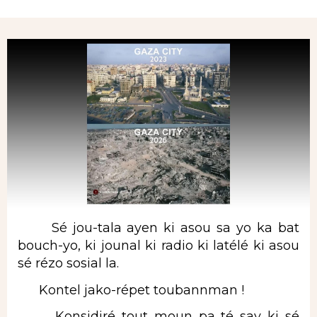
Rubrique
Sé jou-tala ayen ki asou sa yo ka bat
bouch-yo, ki jounal ki radio ki latélé ki asou
sé rézo sosial la.
Kontel jako-répet toubannman !
Konsidiré tout moun pa té sav ki sé