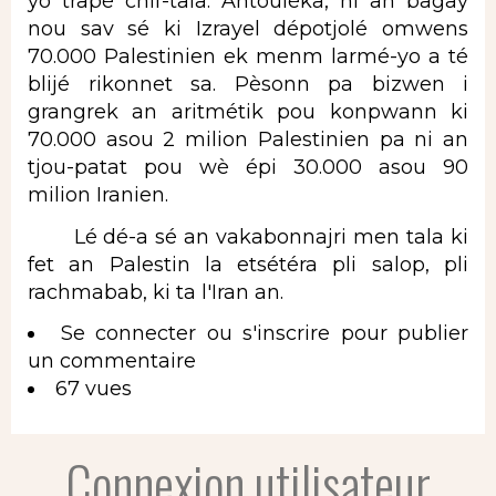
yo trapé chif-tala. Antouléka, ni an bagay
nou sav sé ki Izrayel dépotjolé omwens
70.000 Palestinien ek menm larmé-yo a té
blijé rikonnet sa. Pèsonn pa bizwen i
grangrek an aritmétik pou konpwann ki
70.000 asou 2 milion Palestinien pa ni an
tjou-patat pou wè épi 30.000 asou 90
milion Iranien.
Lé dé-a sé an vakabonnajri men tala ki
fet an Palestin la etsétéra pli salop, pli
rachmabab, ki ta l'Iran an.
Se connecter
ou
s'inscrire
pour publier
un commentaire
67 vues
Connexion utilisateur