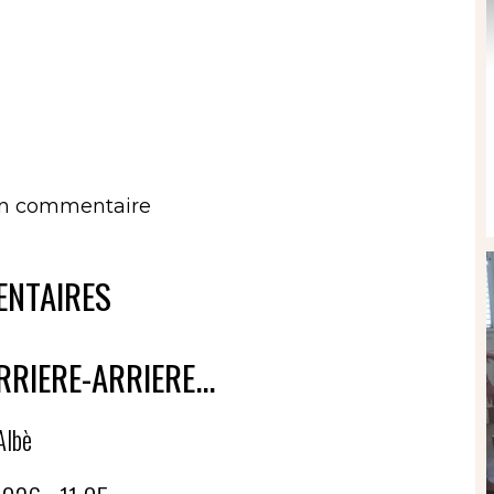
un commentaire
NTAIRES
RRIERE-ARRIERE...
Albè