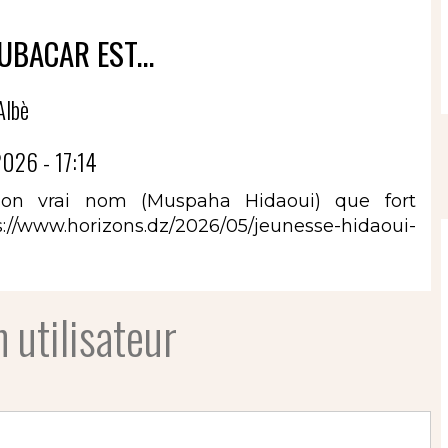
OUBACAR EST...
Albè
026 - 17:14
e son vrai nom (Muspaha Hidaoui) que fort
s://www.horizons.dz/2026/05/jeunesse-hidaoui-
 utilisateur