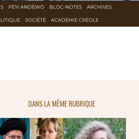
NS
PÉYI ANDÈWÒ
BLOC-NOTES
ARCHIVES
LITIQUE
SOCIÉTÉ
ACADÉMIE CRÉOLE
DANS LA MÊME RUBRIQUE