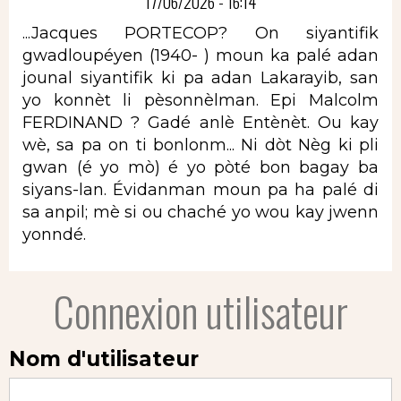
17/06/2026 - 16:14
...Jacques PORTECOP? On siyantifik
gwadloupéyen (1940- ) moun ka palé adan
jounal siyantifik ki pa adan Lakarayib, san
yo konnèt li pèsonnèlman. Epi Malcolm
FERDINAND ? Gadé anlè Entènèt. Ou kay
wè, sa pa on ti bonlonm... Ni dòt Nèg ki pli
gwan (é yo mò) é yo pòté bon bagay ba
siyans-lan. Évidanman moun pa ha palé di
sa anpil; mè si ou chaché yo wou kay jwenn
yonndé.
Connexion utilisateur
Nom d'utilisateur