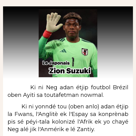
Ki ni Neg adan étjip foutbol Brézil
oben Ayiti sa toutafetman nowmal.
Ki ni yonndé tou (oben anlo) adan étjip
la Fwans, l'Anglitè ek l'Espay sa konprènab
pis sé péyi-tala kolonizé l'Afrik ek yo chayé
Neg alé jik l'Anmérik e lé Zantiy.