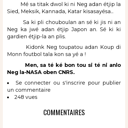
Mé sa titak dwol ki ni Neg adan étjip la
Sied, Meksik, Kannada, Katar kisasayésa...
Sa ki pli chouboulan an sé ki jis ni an
Neg ka jwé adan étjip Japon an. Sé ki ki
gardien étjip-la an plis.
Kidonk Neg toupatou adan Koup di
Monn foutbol tala kon sa yé a !
Men, sa té ké bon tou si té ni anlo
Neg la-NASA oben CNRS.
Se connecter
ou
s'inscrire
pour publier
un commentaire
248 vues
COMMENTAIRES