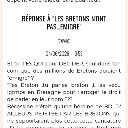
RÉPONSE À "LES BRETONS N'ONT
PAS...EMIGRE"
troyag
04/06/2026 - 13:53
Et toi t'ES QUI pour DECIDER, seul dans ton
coin que des millions de Bretons auraient
"émigré" ?
T'es Breton ,tu parles breton ,t 'as vécu
lgtmps en Bretagne pour t'arroger le droit
de parler en leur nom ???
Bécassine n'était qu'une héroine de BD ,D'
AILLEURS REJETEE PAR LES BRETONS qui
ne supportaient plus cette cette caricature
...Si tu connaissais, toi si bien la Bretagne