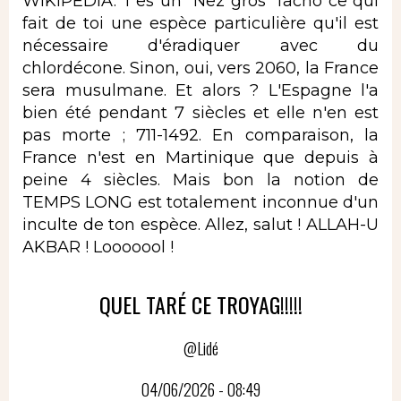
WIKIPEDIA. T'es un "Nez gros" facho ce qui
fait de toi une espèce particulière qu'il est
nécessaire d'éradiquer avec du
chlordécone. Sinon, oui, vers 2060, la France
sera musulmane. Et alors ? L'Espagne l'a
bien été pendant 7 siècles et elle n'en est
pas morte ; 711-1492. En comparaison, la
France n'est en Martinique que depuis à
peine 4 siècles. Mais bon la notion de
TEMPS LONG est totalement inconnue d'un
inculte de ton espèce. Allez, salut ! ALLAH-U
AKBAR ! Looooool !
QUEL TARÉ CE TROYAG!!!!!
@Lidé
04/06/2026 - 08:49