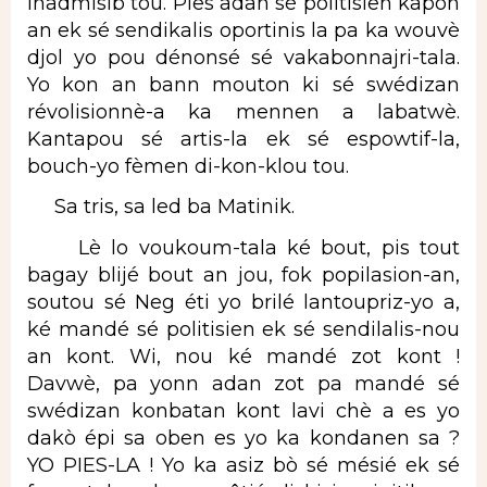
inadmisib tou. Pies adan sé politisien kapon
an ek sé sendikalis oportinis la pa ka wouvè
djol yo pou dénonsé sé vakabonnajri-tala.
Yo kon an bann mouton ki sé swédizan
révolisionnè-a ka mennen a labatwè.
Kantapou sé artis-la ek sé espowtif-la,
bouch-yo fèmen di-kon-klou tou.
Sa tris, sa led ba Matinik.
Lè lo voukoum-tala ké bout, pis tout
bagay blijé bout an jou, fok popilasion-an,
soutou sé Neg éti yo brilé lantoupriz-yo a,
ké mandé sé politisien ek sé sendilalis-nou
an kont. Wi, nou ké mandé zot kont !
Davwè, pa yonn adan zot pa mandé sé
swédizan konbatan kont lavi chè a es yo
dakò épi sa oben es yo ka kondanen sa ?
YO PIES-LA ! Yo ka asiz bò sé mésié ek sé