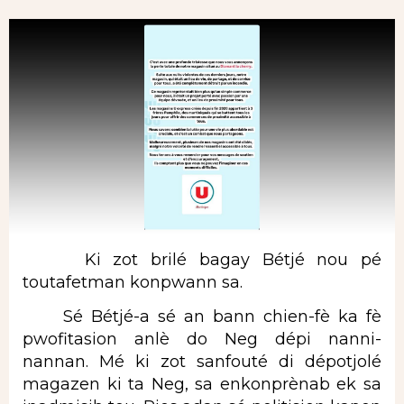
Ki zot brilé bagay Bétjé nou pé
toutafetman konpwann sa.
Sé Bétjé-a sé an bann chien-fè ka fè
pwofitasion anlè do Neg dépi nanni-
nannan. Mé ki zot sanfouté di dépotjolé
magazen ki ta Neg, sa enkonprènab ek sa