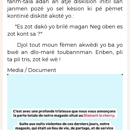
fanm-tala adan an âtjé diskision initil san
janmen pozé yo sel kèsion ki pé pèmet
kontinié diskité akoté yo :
"Es zot dakò yo brilé magan Neg oben es
zot kont sa ?"
Djol tout moun fèmen akwèdi yo ba yo
bwè an dlo-maré toubannman. Enben, pli
ta pli tris, zot ké wè !
Media / Document
Image