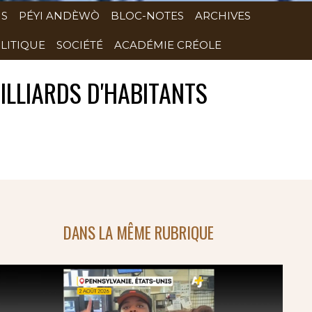
NS
PÉYI ANDÈWÒ
BLOC-NOTES
ARCHIVES
LITIQUE
SOCIÉTÉ
ACADÉMIE CRÉOLE
ILLIARDS D'HABITANTS
DANS LA MÊME RUBRIQUE