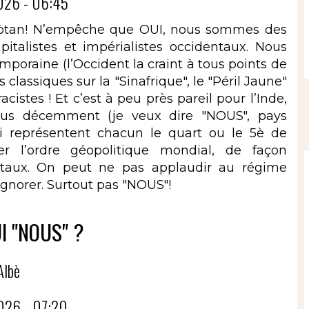
026 - 06:45
 enpòtan! N’empêche que OUI, nous sommes des
talistes et impérialistes occidentaux. Nous
poraine (l’Occident la craint à tous points de
 classiques sur la "Sinafrique", le "Péril Jaune"
acistes ! Et c’est à peu près pareil pour l’Inde,
plus décemment (je veux dire "NOUS", pays
i représentent chacun le quart ou le 5è de
r l’ordre géopolitique mondial, de façon
ntaux. On peut ne pas applaudir au régime
ignorer. Surtout pas "NOUS"!
UI "NOUS" ?
Albè
026 - 07:20