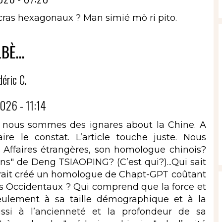
ccras hexagonaux ? Man simié mò ri pito.
BÈ...
déric C.
026 - 11:14
que nous sommes des ignares about la Chine. A
re le constat. L’article touche juste. Nous
 Affaires étrangères, son homologue chinois?
ns" de Deng TSIAOPING? (C’est qui?)...Qui sait
aurait créé un homologue de Chapt-GPT coûtant
s Occidentaux ? Qui comprend que la force et
eulement à sa taille démographique et à la
ssi à l’ancienneté et la profondeur de sa