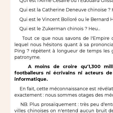
QUI est l'Aimé Césaire ou l'Edouard Glissan
Qui est la Catherine Deneuve chinoise ? H
Qui est le Vincent Bolloré ou le Bernard Ha
Qui est le Zukerman chinois ? Heu...
Tout ce que nous savons de l'Empire du
lequel nous hésitons quant à sa prononciati
Ping ? répètent à longueur de temps les
patronyme.
A moins de croire qu'1,300 millia
footballeurs ni écrivains ni acteurs d
informatique.
En fait, cette méconnaissance est révélatri
exactement : nous sommes otages des méd
NB. Plus prosaïquement : très peu d'entr
villes chinoises on n'entend aucun bruit 