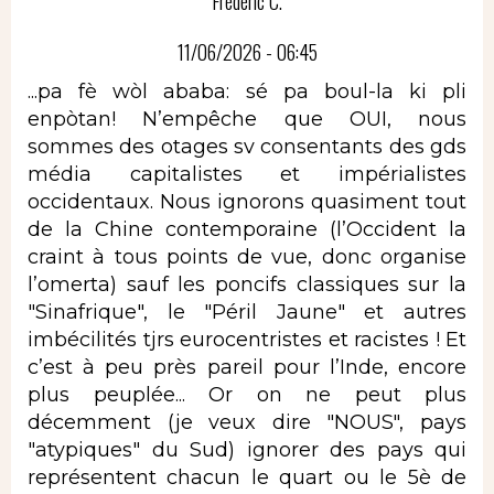
Frédéric C.
11/06/2026 - 06:45
...pa fè wòl ababa: sé pa boul-la ki pli
enpòtan! N’empêche que OUI, nous
sommes des otages sv consentants des gds
média capitalistes et impérialistes
occidentaux. Nous ignorons quasiment tout
de la Chine contemporaine (l’Occident la
craint à tous points de vue, donc organise
l’omerta) sauf les poncifs classiques sur la
"Sinafrique", le "Péril Jaune" et autres
imbécilités tjrs eurocentristes et racistes ! Et
c’est à peu près pareil pour l’Inde, encore
plus peuplée... Or on ne peut plus
décemment (je veux dire "NOUS", pays
"atypiques" du Sud) ignorer des pays qui
représentent chacun le quart ou le 5è de