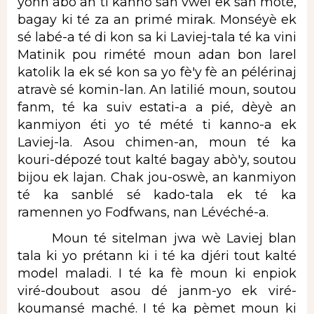
yonn abò an ti kanno san vwel ek san motè,
bagay ki té za an primé mirak. Monséyè ek
sé labé-a té di kon sa ki Laviej-tala té ka vini
Matinik pou rimété moun adan bon larel
katolik la ek sé kon sa yo fè'y fè an pélérinaj
atravè sé komin-lan. An latilié moun, soutou
fanm, té ka suiv estati-a a pié, dèyè an
kanmiyon éti yo té mété ti kanno-a ek
Laviej-la. Asou chimen-an, moun té ka
kouri-dépozé tout kalté bagay abò'y, soutou
bijou ek lajan. Chak jou-oswè, an kanmiyon
té ka sanblé sé kado-tala ek té ka
ramennen yo Fodfwans, nan Lévéché-a.
Moun té sitelman jwa wè Laviej blan
tala ki yo prétann ki i té ka djéri tout kalté
model maladi. I té ka fè moun ki enpiok
viré-doubout asou dé janm-yo ek viré-
koumansé maché. I té ka pèmet moun ki