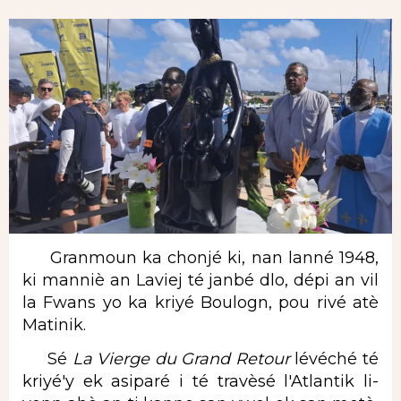
Granmoun ka chonjé ki, nan lanné 1948,
ki manniè an Laviej té janbé dlo, dépi an vil
la Fwans yo ka kriyé Boulogn, pou rivé atè
Matinik.
Sé
La Vierge du Grand Retour
lévéché té
kriyé'y ek asiparé i té travèsé l'Atlantik li-