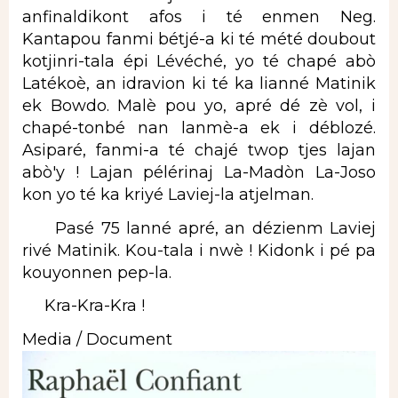
anfinaldikont afos i té enmen Neg.
Kantapou fanmi bétjé-a ki té mété doubout
kotjinri-tala épi Lévéché, yo té chapé abò
Latékoè, an idravion ki té ka lianné Matinik
ek Bowdo. Malè pou yo, apré dé zè vol, i
chapé-tonbé nan lanmè-a ek i déblozé.
Asiparé, fanmi-a té chajé twop tjes lajan
abò'y ! Lajan pélérinaj La-Madòn La-Joso
kon yo té ka kriyé Laviej-la atjelman.
Pasé 75 lanné apré, an dézienm Laviej
rivé Matinik. Kou-tala i nwè ! Kidonk i pé pa
kouyonnen pep-la.
Kra-Kra-Kra !
Media / Document
Image