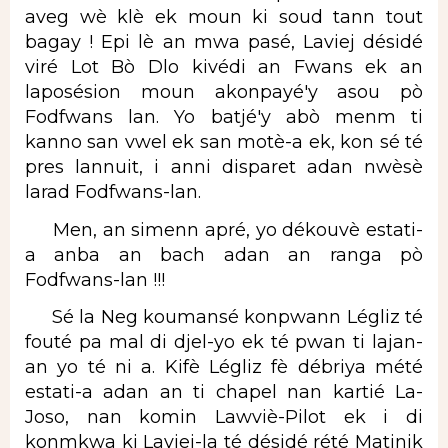
aveg wè klè ek moun ki soud tann tout
bagay ! Epi lè an mwa pasé, Laviej désidé
viré Lot Bò Dlo kivédi an Fwans ek an
laposésion moun akonpayé'y asou pò
Fodfwans lan. Yo batjé'y abò menm ti
kanno san vwel ek san motè-a ek, kon sé té
pres lannuit, i anni disparet adan nwèsè
larad Fodfwans-lan.
Men, an simenn apré, yo dékouvè estati-
a anba an bach adan an ranga pò
Fodfwans-lan !!!
Sé la Neg koumansé konpwann Légliz té
fouté pa mal di djel-yo ek té pwan ti lajan-
an yo té ni a. Kifè Légliz fè débriya mété
estati-a adan an ti chapel nan kartié La-
Joso, nan komin Lawviè-Pilot ek i di
konmkwa ki Laviej-la té désidé rété Matinik