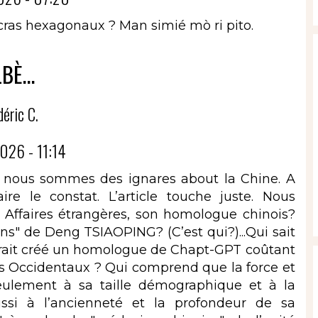
ccras hexagonaux ? Man simié mò ri pito.
BÈ...
déric C.
026 - 11:14
que nous sommes des ignares about la Chine. A
re le constat. L’article touche juste. Nous
 Affaires étrangères, son homologue chinois?
ns" de Deng TSIAOPING? (C’est qui?)...Qui sait
aurait créé un homologue de Chapt-GPT coûtant
s Occidentaux ? Qui comprend que la force et
eulement à sa taille démographique et à la
ssi à l’ancienneté et la profondeur de sa