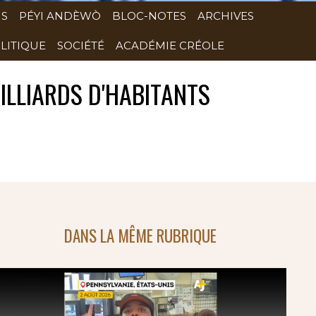
NS
PÉYI ANDÈWÒ
BLOC-NOTES
ARCHIVES
LITIQUE
SOCIÉTÉ
ACADÉMIE CRÉOLE
ILLIARDS D'HABITANTS
DANS LA MÊME RUBRIQUE