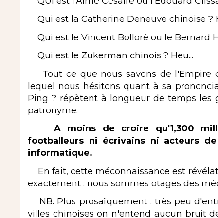
QUI est l'Aimé Césaire ou l'Edouard Glissan
Qui est la Catherine Deneuve chinoise ? H
Qui est le Vincent Bolloré ou le Bernard Ha
Qui est le Zukerman chinois ? Heu...
Tout ce que nous savons de l'Empire du
lequel nous hésitons quant à sa prononciati
Ping ? répètent à longueur de temps les
patronyme.
A moins de croire qu'1,300 millia
footballeurs ni écrivains ni acteurs d
informatique.
En fait, cette méconnaissance est révélatri
exactement : nous sommes otages des méd
NB. Plus prosaïquement : très peu d'entr
villes chinoises on n'entend aucun bruit 