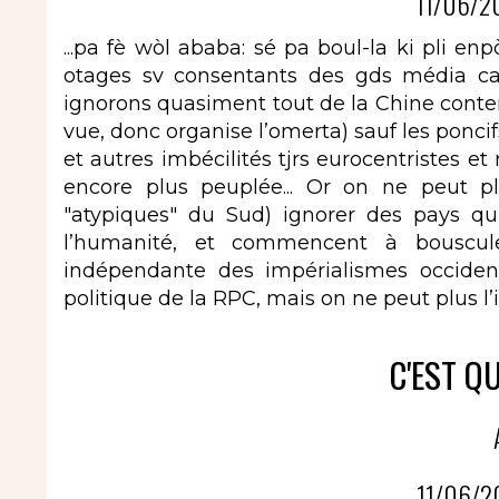
11/06/2
...pa fè wòl ababa: sé pa boul-la ki pli
otages sv consentants des gds média capi
ignorons quasiment tout de la Chine contem
vue, donc organise l’omerta) sauf les poncifs
et autres imbécilités tjrs eurocentristes et r
encore plus peuplée... Or on ne peut 
"atypiques" du Sud) ignorer des pays qu
l’humanité, et commencent à bouscule
indépendante des impérialismes occide
politique de la RPC, mais on ne peut plus l’
C'EST Q
11/06/2