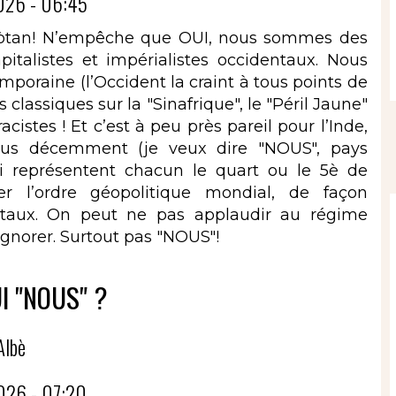
026 - 06:45
 enpòtan! N’empêche que OUI, nous sommes des
talistes et impérialistes occidentaux. Nous
poraine (l’Occident la craint à tous points de
 classiques sur la "Sinafrique", le "Péril Jaune"
acistes ! Et c’est à peu près pareil pour l’Inde,
plus décemment (je veux dire "NOUS", pays
i représentent chacun le quart ou le 5è de
r l’ordre géopolitique mondial, de façon
ntaux. On peut ne pas applaudir au régime
ignorer. Surtout pas "NOUS"!
UI "NOUS" ?
Albè
026 - 07:20