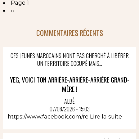
Page 1
Pagination
Page
››
suivante
COMMENTAIRES RÉCENTS
CES JEUNES MAROCAINS N'ONT PAS CHERCHÉ À LIBÉRER
UN TERRITOIRE OCCUPÉ MAIS...
YEG, VOICI TON ARRIÈRE-ARRIÈRE-ARRIÈRE GRAND-
MÈRE !
ALBÈ
07/08/2026 - 15:03
https://www.facebook.com/re
Lire la suite