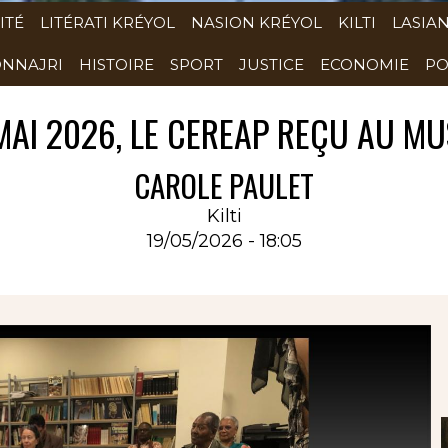
ITÉ
LITÉRATI KRÉYOL
NASION KRÉYOL
KILTI
LASIA
NNAJRI
HISTOIRE
SPORT
JUSTICE
ECONOMIE
PO
 MAI 2026, LE CEREAP REÇU AU M
CAROLE PAULET
Kilti
19/05/2026 - 18:05