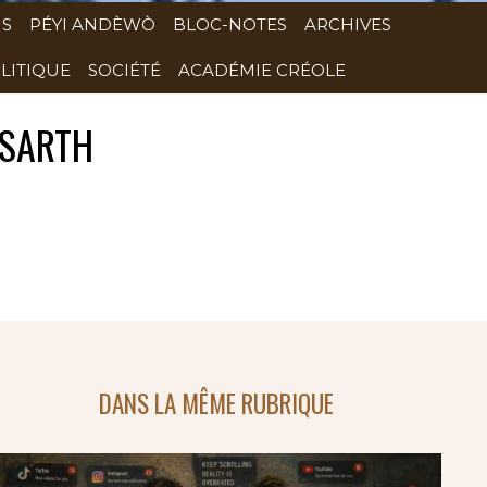
NS
PÉYI ANDÈWÒ
BLOC-NOTES
ARCHIVES
LITIQUE
SOCIÉTÉ
ACADÉMIE CRÉOLE
USARTH
DANS LA MÊME RUBRIQUE