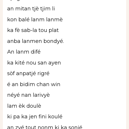
an mitan tjè tjim li
kon balé lanm lanmè
ka fè sab-la tou plat
anba lanmen bondyé.
An lanm difé
ka kité nou san ayen
sòf anpatjé rigré
é an bidim chan win
néyé nan larivyè
lam èk doulè
ki pa ka jen fini koulé
an zyé tout nonm ki ka sonjé