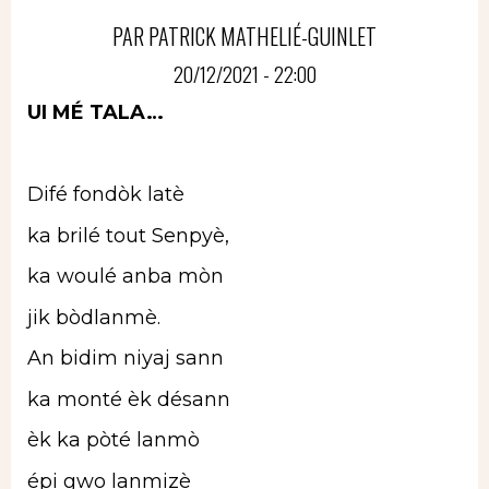
PAR PATRICK MATHELIÉ-GUINLET
20/12/2021 - 22:00
UI MÉ TALA…
Difé fondòk latè
ka brilé tout Senpyè,
ka woulé anba mòn
jik bòdlanmè.
An bidim niyaj sann
ka monté èk désann
èk ka pòté lanmò
épi gwo lanmizè