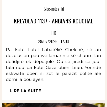
Bloc-notes Jid
KREYOLAD 1137 - ANBIANS KOUCHAL
JID
28/07/2026 - 17:00
Pa koté Lotel Labatèliè Chelchè, sé an
dézolasion pou wè lamanniè sé chanm-lan
défidjiré ek dépotjolé. Ou sé jirédi sé jou-
tala nou pa koté Gaza oben Liran. Yonndé
eskwatè oben si zot lé parazit pofité alé
dòmi la pou ayen.
LIRE LA SUITE