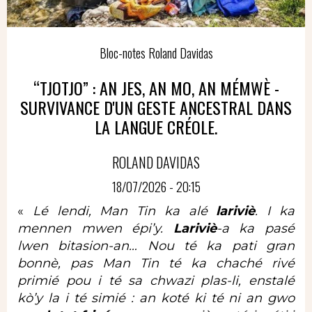
Bloc-notes Roland Davidas
“TJOTJO” : AN JES, AN MO, AN MÉMWÈ -
SURVIVANCE D'UN GESTE ANCESTRAL DANS
LA LANGUE CRÉOLE.
ROLAND DAVIDAS
18/07/2026 - 20:15
«
Lé lendi, Man Tin ka alé
lariviè
. I ka
mennen mwen épi’y.
Lariviè
-a ka pasé
lwen bitasion-an… Nou té ka pati gran
bonnè, pas Man Tin té ka chaché rivé
primié pou i té sa chwazi plas-li, enstalé
kò’y la i té simié : an koté ki té ni an gwo