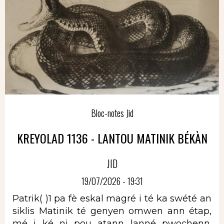
Bloc-notes Jid
KREYOLAD 1136 - LANTOU MATINIK BÉKÀN
JID
19/07/2026 - 19:31
Patrik( )1 pa fè eskal magré i té ka swété an
siklis Matinik té genyen omwen ann étap,
mé i ké ni pou atann lanné pwochenn.