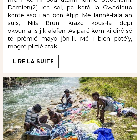
Damien(2) ich sel, pa koté la Gwadloup
konté asou an bon étjip. Mé lanné-tala an
suis, Nils Brun, krazé kous-la dépi
okoumans jik alafen. Asiparé kom ki diré sé
té prèmié mayo jòn-li. Mé i bien pòté’y,
magré pliziè atak.
LIRE LA SUITE