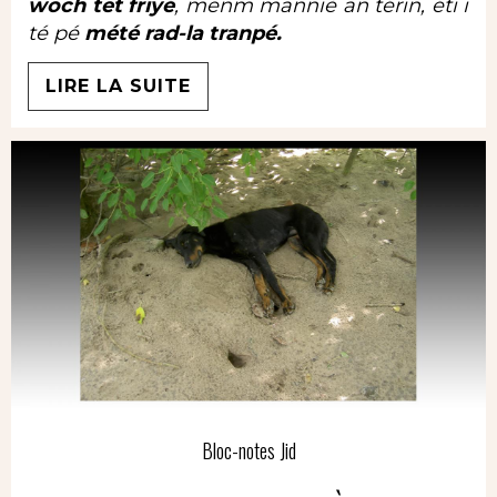
woch tet friyé
, menm manniè an térin, éti i
té pé
mété rad-la tranpé.
LIRE LA SUITE
Bloc-notes Jid