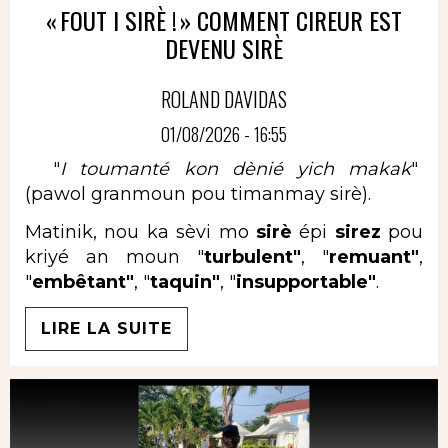
« FOUT I SIRÈ ! » COMMENT CIREUR EST
DEVENU SIRÈ
ROLAND DAVIDAS
01/08/2026 - 16:55
"
I toumanté kon dènié yich makak
"
(pawol granmoun pou timanmay sirè).
Matinik, nou ka sèvi mo
sirè
épi
sirez
pou
kriyé an moun "
turbulent"
, "
remuant"
,
"
embêtant"
, "
taquin"
, "
insupportable"
.
LIRE LA SUITE