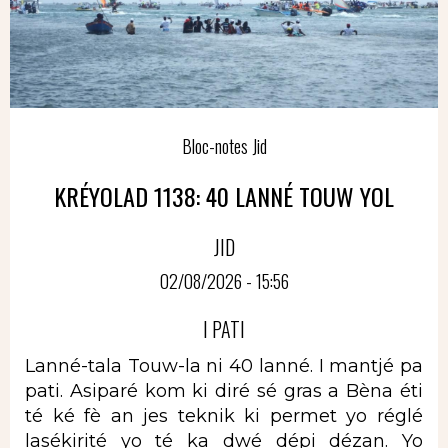
Bloc-notes Jid
KRÉYOLAD 1138: 40 LANNÉ TOUW YOL
JID
02/08/2026 - 15:56
I PATI
Lanné-tala Touw-la ni 40 lanné. I mantjé pa
pati. Asiparé kom ki diré sé gras a Bèna éti
té ké fè an jes teknik ki permet yo réglé
lasékirité yo té ka dwé dépi dézan. Yo