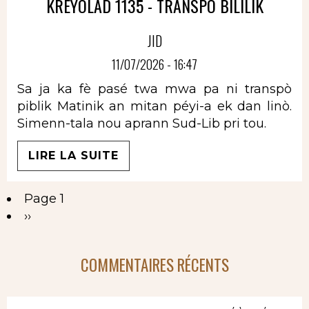
KREYOLAD 1135 - TRANSPÒ BILILIK
JID
11/07/2026 - 16:47
Sa ja ka fè pasé twa mwa pa ni transpò
piblik Matinik an mitan péyi-a ek dan linò.
Simenn-tala nou aprann Sud-Lib pri tou.
LIRE LA SUITE
Page 1
Pagination
Page
››
suivante
COMMENTAIRES RÉCENTS