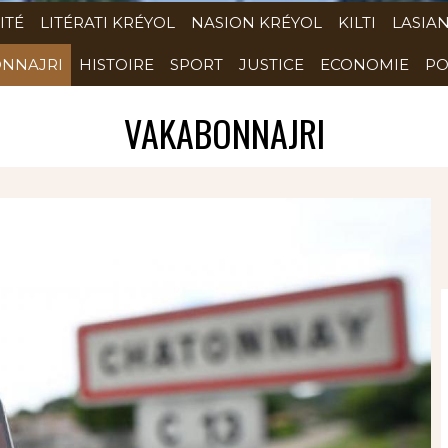
ITÉ
LITÉRATI KRÉYOL
NASION KRÉYOL
KILTI
LASIA
NNAJRI
HISTOIRE
SPORT
JUSTICE
ECONOMIE
PO
VAKABONNAJRI