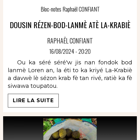
Bloc-notes Raphaël CONFIANT
DOUSIN RÉZEN-BOD-LANMÈ ATÈ LA-KRABIÈ
RAPHAËL CONFIANT
16/08/2024 - 20:20
Ou ka séré séré'w jis nan fondok bod
lanmè Loren an, la éti to ka kriyé La-Krabiè
a davwè lè sézon krab fè tan rivé, ratiè ka fè
siwawa toupatou.
LIRE LA SUITE