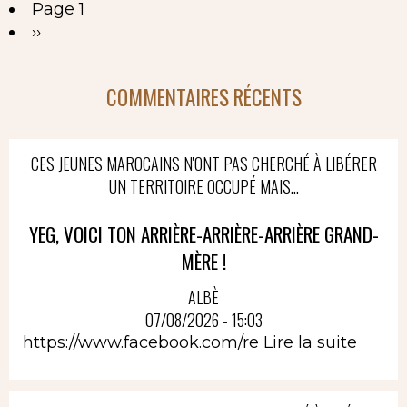
Page 1
Pagination
Page
››
suivante
COMMENTAIRES RÉCENTS
CES JEUNES MAROCAINS N'ONT PAS CHERCHÉ À LIBÉRER
UN TERRITOIRE OCCUPÉ MAIS...
YEG, VOICI TON ARRIÈRE-ARRIÈRE-ARRIÈRE GRAND-
MÈRE !
ALBÈ
07/08/2026 - 15:03
https://www.facebook.com/re
Lire la suite