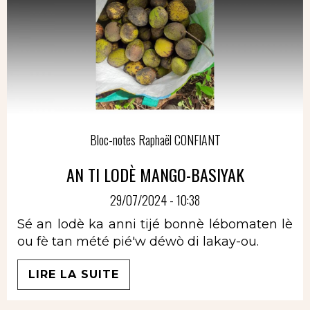
Bloc-notes Raphaël CONFIANT
AN TI LODÈ MANGO-BASIYAK
29/07/2024 - 10:38
Sé an lodè ka anni tijé bonnè lébomaten lè
ou fè tan mété pié'w déwò di lakay-ou.
LIRE LA SUITE