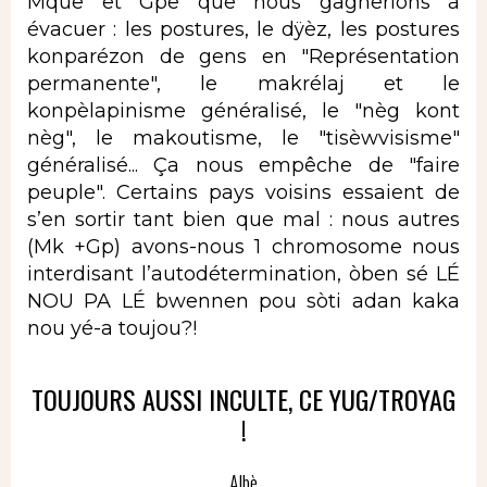
Mque et Gpe que nous gagnerions à
évacuer : les postures, le dÿèz, les postures
konparézon de gens en "Représentation
permanente", le makrélaj et le
konpèlapinisme généralisé, le "nèg kont
nèg", le makoutisme, le "tisèwvisisme"
généralisé... Ça nous empêche de "faire
peuple". Certains pays voisins essaient de
s’en sortir tant bien que mal : nous autres
(Mk +Gp) avons-nous 1 chromosome nous
interdisant l’autodétermination, òben sé LÉ
NOU PA LÉ bwennen pou sòti adan kaka
nou yé-a toujou?!
TOUJOURS AUSSI INCULTE, CE YUG/TROYAG
!
Albè