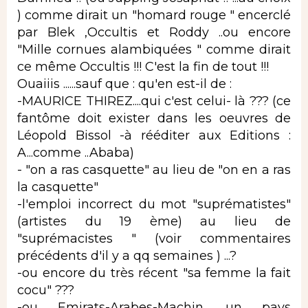
) comme dirait un "homard rouge " encerclé
par Blek ,Occultis et Roddy ..ou encore
"Mille cornues alambiquées " comme dirait
ce même Occultis !!! C'est la fin de tout !!!
Ouaiiis ......sauf que : qu'en est-il de :
-MAURICE THIREZ....qui c'est celui- là ??? (ce
fantôme doit exister dans les oeuvres de
Léopold Bissol -à rééditer aux Editions :
A...comme ..Ababa)
- "on a ras casquette" au lieu de "on en a ras
la casquette"
-l'emploi incorrect du mot "suprématistes"
(artistes du 19 ème) au lieu de
"suprémacistes " (voir commentaires
précédents d'il y a qq semaines ) ...?
-ou encore du très récent "sa femme la fait
cocu" ???
-ou Emirats-Arabes-Machin ,un pays