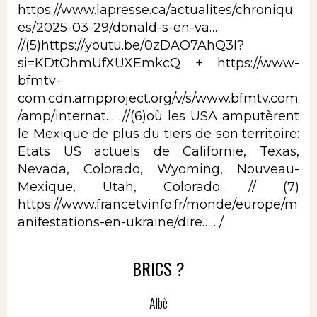
https://www.lapresse.ca/actualites/chroniqu
es/2025-03-29/donald-s-en-va…
//(5)
https://youtu.be/0zDAO7AhQ3I?
si=KDtOhmUfXUXEmkcQ
+
https://www-
bfmtv-
com.cdn.ampproject.org/v/s/www.bfmtv.com
/amp/internat…
.//(6)où les USA amputèrent
le Mexique de plus du tiers de son territoire:
Etats US actuels de Californie, Texas,
Nevada, Colorado, Wyoming, Nouveau-
Mexique, Utah, Colorado. // (7)
https://www.francetvinfo.fr/monde/europe/m
anifestations-en-ukraine/dire…
. /
BRICS ?
Albè