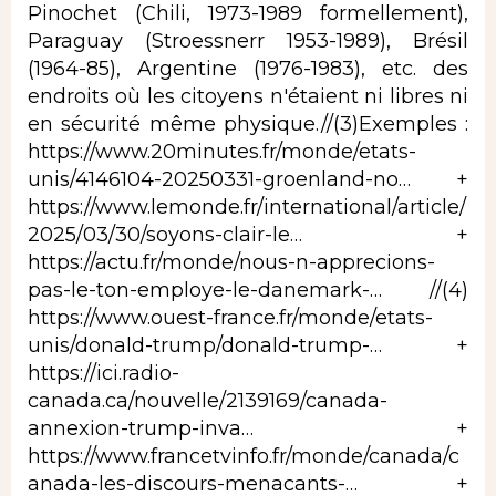
Pinochet (Chili, 1973-1989 formellement),
Paraguay (Stroessnerr 1953-1989), Brésil
(1964-85), Argentine (1976-1983), etc. des
endroits où les citoyens n'étaient ni libres ni
en sécurité même physique.//(3)Exemples :
https://www.20minutes.fr/monde/etats-
unis/4146104-20250331-groenland-no…
+
https://www.lemonde.fr/international/article/
2025/03/30/soyons-clair-le…
+
https://actu.fr/monde/nous-n-apprecions-
pas-le-ton-employe-le-danemark-…
//(4)
https://www.ouest-france.fr/monde/etats-
unis/donald-trump/donald-trump-…
+
https://ici.radio-
canada.ca/nouvelle/2139169/canada-
annexion-trump-inva…
+
https://www.francetvinfo.fr/monde/canada/c
anada-les-discours-menacants-…
+