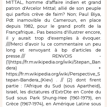
MITTAL, homme d'affaire indien et grand
patron d'Arcelor Mittal; allié de son peuple
qui parfois crève de faim? Non; Paul Biya,
Pdt inamovible du Cameroun, en place
depuis 1982, pour le grand profit de la
Françafrique... Pas besoins d'illustrer encore,
il y aurait trop d'exemples à évoquer.
////Merci d’avoir lu ce commentaire un peu
long et renvoyant à bp d’articles de
presse./// RENVOIS -
(1)
https://fr.m.wikipedia.org/wiki/Stepan_Ban
dera
) +
https://fr.m.wikipedia.org/wiki/Perspective_S
tepan-Bandera_(Kiev)
. // (2) dont firent
partie : l’Afrique du Sud (sous Apartheid),
Israël, les dictatures d’ExtrDte en Corée du
Sud sous Park Shung-Hee (1961-1979), en
Grèce (1967-1974), en Amérique Latine sous