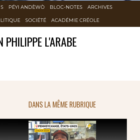
NS
PÉYI ANDÈWÒ
BLOC-NOTES
ARCHIVES
LITIQUE
SOCIÉTÉ
ACADÉMIE CRÉOLE
 PHILIPPE L'ARABE
DANS LA MÊME RUBRIQUE