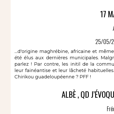
17 M
25/05/2
....d'origine maghrébine, africaine et mêm
été élus aux dernières municipales. Malg
parlez ! Par contre, les initil de la com
leur fainéantise et leur lâcheté habituelle
Chirikou guadeloupéenne ? PFF !
ALBÈ , QD J’ÉVOQU
Fré