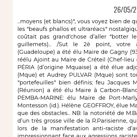
26/05/2
...moyens (et blancs)", vous voyez bien de qui
les "beaufs phallos et ultraréacs" nostalg
coûtait pas grand'chose d’aller "botter 
guillemets)... /Sut le 2è point, votr
(Guadeloupe) a été élu Maire de Gagny (93)
réélu Ajoint au Maire de Créteil (Chef-lieu 
PÉRIA (d’origine Mquaise) a été élue adj
(Mque) et Audrey PULVAR (Mque) sont tou
"portefeuilles" bien définis; feu Jacques M
(Réunion) a été élu Maire à Carbon-Blanc 
PEMBA-MARINE: élu Maire de Port-Marly 
Montesson (id.). Hélène GEOFFROY, élue Mai
que des obstacles... NB: la notoriété de M.B
d’un très grosse ville de la R.Parisienne, q
lors de la manifestation anti-raciste d’
impressionnant face aux agressions racistes 