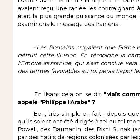
l'Arabe avait tenté de conquérir la Pers
avaient reçu une raclée les contraignant 
était la plus grande puissance du monde, c
examinons le message des Iraniens :
«Les Romains croyaient que Rome étai
détruit cette illusion. En témoigne la ca
l'Empire sassanide, qui s'est conclue vers
des termes favorables au roi perse Sapor Ier
En lisant cela on se dit
"Mais comme
appelé "Philippe l'Arabe" ?
Ben, très simple en fait : depuis que 
qu'ils soient ont été dirigés à tel ou tel m
Powell, des Darmanin, des Rishi Sunak (anc
par des natifs de régions colonisées par lesd