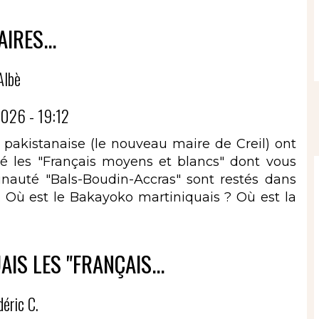
AIRES...
Albè
026 - 19:12
e pakistanaise (le nouveau maire de Creil) ont
ré les "Français moyens et blancs" dont vous
munauté "Bals-Boudin-Accras" sont restés dans
s. Où est le Bakayoko martiniquais ? Où est la
AIS LES "FRANÇAIS...
déric C.