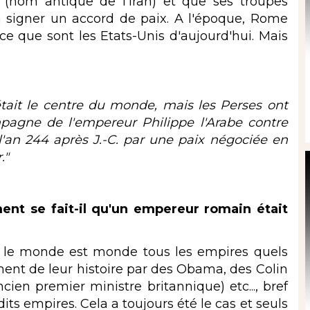
e (nom antique de l'Iran) et que ses troupes
à signer un accord de paix. A l'époque, Rome
e que sont les Etats-Unis d'aujourd'hui. Mais
t le centre du monde, mais les Perses ont
mpagne de l'empereur Philippe l'Arabe contre
 l'an 244 après J.-C. par une paix négociée en
."
nt se fait-il qu'un empereur romain était
le monde est monde tous les empires quels
oment de leur histoire par des Obama, des Colin
ien premier ministre britannique) etc..., bref
its empires. Cela a toujours été le cas et seuls