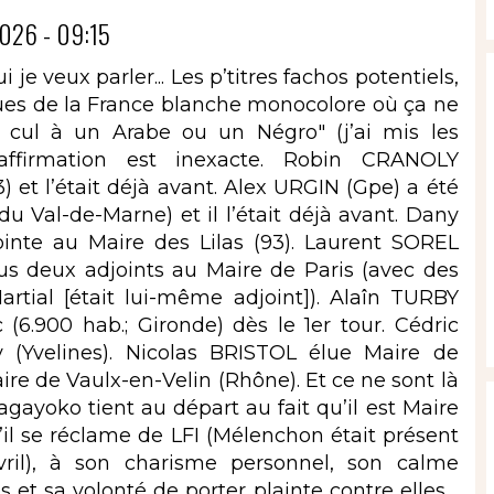
026 - 09:15
 je veux parler... Les p’titres fachos potentiels,
iques de la France blanche monocolore où ça ne
le cul à un Arabe ou un Négro" (j’ai mis les
e affirmation est inexacte. Robin CRANOLY
 et l’était déjà avant. Alex URGIN (Gpe) a été
du Val-de-Marne) et il l’était déjà avant. Dany
ointe au Maire des Lilas (93). Laurent SOREL
s deux adjoints au Maire de Paris (avec des
artial [était lui-même adjoint]). Alaîn TURBY
(6.900 hab.; Gironde) dès le 1er tour. Cédric
(Yvelines). Nicolas BRISTOL élue Maire de
re de Vaulx-en-Velin (Rhône). Et ce ne sont là
agayoko tient au départ au fait qu’il est Maire
u’il se réclame de LFI (Mélenchon était présent
avril), à son charisme personnel, son calme
et sa volonté de porter plainte contre elles. .