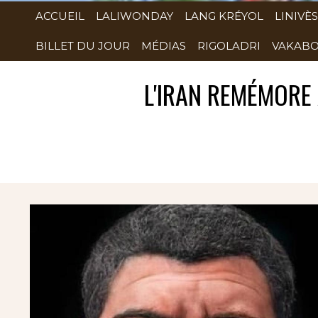
ACCUEIL
LALIWONDAY
LANG KRÉYOL
LINIVÈS
BILLET DU JOUR
MÉDIAS
RIGOLADRI
VAKABO
L'IRAN REMÉMORE 
Rubrique