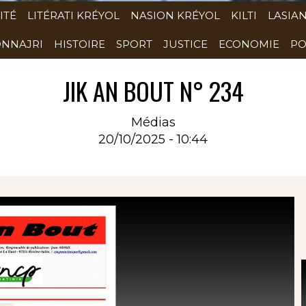
ITÉ
LITÉRATI KRÉYOL
NASION KRÉYOL
KILTI
LASIA
NNAJRI
HISTOIRE
SPORT
JUSTICE
ECONOMIE
PO
JIK AN BOUT N° 234
Médias
20/10/2025 - 10:44