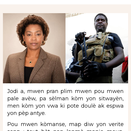
Rubrique
Jodi a, mwen pran plim mwen pou mwen
pale avèw, pa sèlman kòm yon sitwayèn,
men kòm yon vwa ki pote doulè ak espwa
yon pèp antye.
Pou mwen kòmanse, map diw yon verite