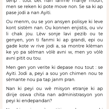
senp : tout bèt nan lanmè manje moun,
men se reken ki pote move non. Se sa ki ap
pase jodi a nan Ayiti.
Ou menm, ou se yon ansyen polisye ki leve
kont sistèm nan. Ou konnen enjistis, ou viv
li chak jou. Lèw sonje lavi pezib ou te
genyen, yon ti fanmi ki ap grandi, epi ou
gade kote w rive jodi a, sa montre klèman
ke yo pa sèlman vòlè avni w, men yo vòlè
avni pitit ou tou.
Men gen yon verite ki depase nou tout : se
Ayiti. Jodi a, peyi a sou yon chimen nou te
sèmante nou pa tap janm pran.
Nan ki peyi ou wè misyon etranje ki ap
dirije oswa chita nan administrasyon yon
peyi ki endepandan?