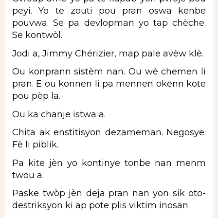
peyi. Yo te zouti pou pran oswa kenbe
pouvwa. Se pa devlopman yo tap chèche.
Se kontwòl.
Jodi a, Jimmy Chérizier, map pale avèw klè.
Ou konprann sistèm nan. Ou wè chemen li
pran. E ou konnen li pa mennen okenn kote
pou pèp la.
Ou ka chanje istwa a.
Chita ak enstitisyon dezameman. Negosye.
Fè li piblik.
Pa kite jèn yo kontinye tonbe nan menm
twou a.
Paske twòp jèn deja pran nan yon sik oto-
destriksyon ki ap pote plis viktim inosan.