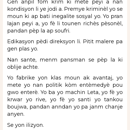
Gen anpil fòm krim ki mete peyi a nan
kondisyon li ye jodi a. Premye kriminèl yo se
moun ki ap bati inegalite sosyal yo. Yo pran
lajan peyi a, yo fè li tounen richès pèsonèl,
pandan pèp la ap soufri.
Edikasyon pèdi direksyon li. Pitit malere pa
gen plas yo.
Nan sante, menm pansman se pèp la ki
oblije achte.
Yo fabrike yon klas moun ak avantaj, yo
mete yo nan politik kòm entèmedyè pou
gwo enterè. Yo ba yo machin Leta, yo fè yo
krwar yo rive, yo fè yo santi yo tankou
boujwa, pandan anndan yo pa janm chanje
anyen.
Se yon ilizyon.