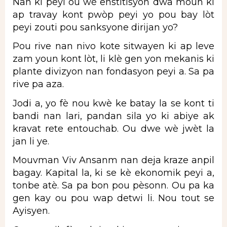
Nan ki peyi ou wè enstitisyon dwa moun ki
ap travay kont pwòp peyi yo pou bay lòt
peyi zouti pou sanksyone dirijan yo?
Pou rive nan nivo kote sitwayen ki ap leve
zam youn kont lòt, li klè gen yon mekanis ki
plante divizyon nan fondasyon peyi a. Sa pa
rive pa aza.
Jodi a, yo fè nou kwè ke batay la se kont ti
bandi nan lari, pandan sila yo ki abiye ak
kravat rete entouchab. Ou dwe wè jwèt la
jan li ye.
Mouvman Viv Ansanm nan deja kraze anpil
bagay. Kapital la, ki se kè ekonomik peyi a,
tonbe atè. Sa pa bon pou pèsonn. Ou pa ka
gen kay ou pou wap detwi li. Nou tout se
Ayisyen.