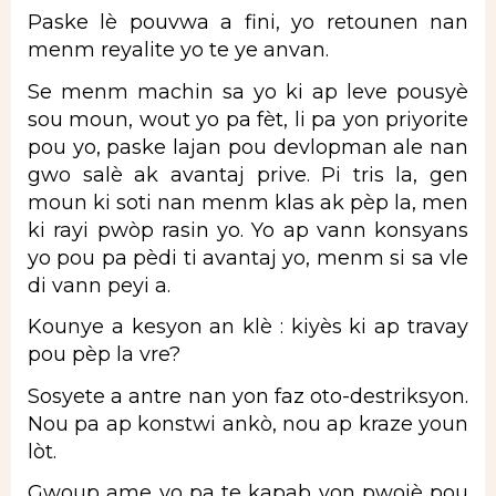
Paske lè pouvwa a fini, yo retounen nan
menm reyalite yo te ye anvan.
Se menm machin sa yo ki ap leve pousyè
sou moun, wout yo pa fèt, li pa yon priyorite
pou yo, paske lajan pou devlopman ale nan
gwo salè ak avantaj prive. Pi tris la, gen
moun ki soti nan menm klas ak pèp la, men
ki rayi pwòp rasin yo. Yo ap vann konsyans
yo pou pa pèdi ti avantaj yo, menm si sa vle
di vann peyi a.
Kounye a kesyon an klè : kiyès ki ap travay
pou pèp la vre?
Sosyete a antre nan yon faz oto-destriksyon.
Nou pa ap konstwi ankò, nou ap kraze youn
lòt.
Gwoup ame yo pa te kapab yon pwojè pou