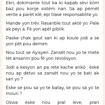
Ekri, dokimante tout ka ki kapab sèvi kòm
baz pou korije sistèm nan. Sa ap pèmèt
verite a parèt klè, epi trase responsablite yo.
Mande yon trèv. Rasanble tout aktè yo. Pale
ak peyi a. Fè yon apèl piblik.
Paske chak gout san ki ap koule jodi a se
yon pèt pou demen.
Nou tout se Ayisyen. Zansèt nou yo te mete
tèt ansanm pou fè yon revolisyon.
Jodi a kesyon an pa rete kache ankò : èske
nou ap detwi sa zansèt nou yo te bati ak
san yo ?
Èske se pou sa yo te batay, se pou sa yo te
mouri ?
Oswa èske nou pral leve, pran