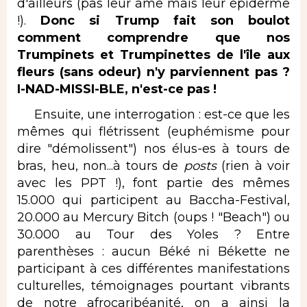
d'ailleurs (pas leur âme mais leur épiderme
!).
Donc si Trump fait son boulot
comment comprendre que nos
Trumpinets et Trumpinettes de l'île aux
fleurs (sans odeur) n'y parviennent pas ?
I-NAD-MISSI-BLE, n'est-ce pas !
Ensuite, une interrogation : est-ce que les
mêmes qui flétrissent (euphémisme pour
dire "démolissent") nos élus-es à tours de
bras, heu, non...à tours de
posts
(rien à voir
avec les PPT !), font partie des mêmes
15.000 qui participent au Baccha-Festival,
20.000 au Mercury Bitch (oups ! "Beach") ou
30.000 au Tour des Yoles ? Entre
parenthèses : aucun Béké ni Békette ne
participant à ces différentes manifestations
culturelles, témoignages pourtant vibrants
de notre afrocaribéanité, on a ainsi la