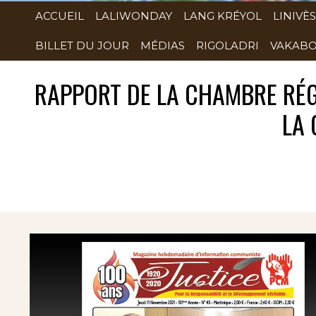
ACCUEIL
LALIWONDAY
LANG KRÉYOL
LINIVÈS
BILLET DU JOUR
MÉDIAS
RIGOLADRI
VAKABO
RAPPORT DE LA CHAMBRE RÉG
LA 
Rubrique