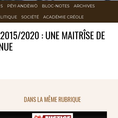
NS
PÉYI ANDÈWÒ
BLOC-NOTES
ARCHIVES
LITIQUE
SOCIÉTÉ
ACADÉMIE CRÉOLE
015/2020 : UNE MAITRÎSE DE
NNUE
DANS LA MÊME RUBRIQUE