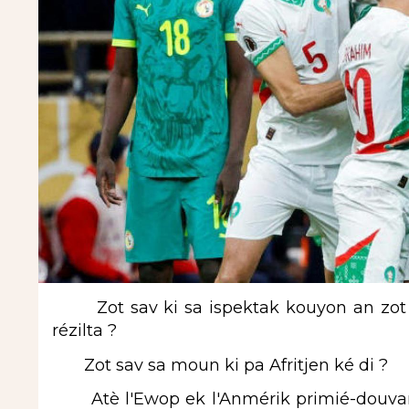
Zot sav ki sa ispektak kouyon an zot
rézilta ?
Zot sav sa moun ki pa Afritjen ké di ?
Atè l'Ewop ek l'Anmérik primié-douvan m