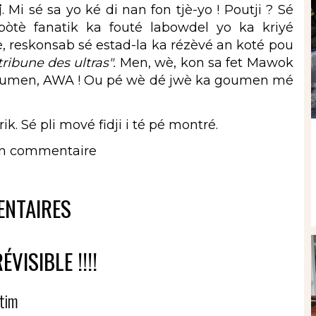
j
. Mi sé sa yo ké di nan fon tjè-yo ! Poutji ? Sé
pòtè fanatik ka fouté labowdel yo ka kriyé
, reskonsab sé estad-la ka rézèvé an koté pou
 tribune des ultras".
Men, wè, kon sa fet Mawok
a goumen, AWA ! Ou pé wè dé jwè ka goumen mé
rik. Sé pli mové fidji i té pé montré.
un commentaire
NTAIRES
ÉVISIBLE !!!!
tim