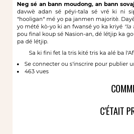
Neg sé an bann moudong, an bann sova
davwè adan sé péyi-tala sé vré ki ni si
"hooligan" mé yo pa janmen majoritè. Dayè
yo mété kò-yo ki an fwansé yo ka kriyé
"la
pou final koup sé Nasion-an, dé létjip k
pa dé létjip.
Sa ki fini fet la tris kité tris ka alé ba l'Af
Se connecter
ou
s'inscrire
pour publier 
463 vues
COMME
C'ÉTAIT PR