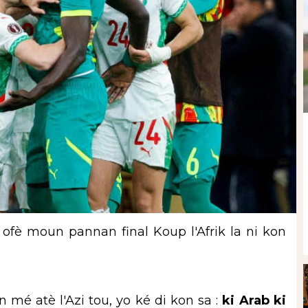
 ofè moun pannan final Koup l'Afrik la ni kon
é atè l'Azi tou, yo ké di kon sa :
ki Arab ki