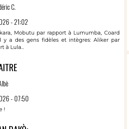
déric C.
026 - 21:02
Sankara, Mobutu par rapport à Lumumba, Coard
 y a des gens fidèles et intègres: Aliker par
 à Lula...
AITRE
Albè
026 - 07:50
 !