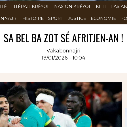
ITÉ
LITÉRATI KRÉYOL
NASION KRÉYOL
KILTI
LASIA
NNAJRI
HISTOIRE
SPORT
JUSTICE
ECONOMIE
PO
SA BEL BA ZOT SÉ AFRITJEN-AN !
Vakabonnajri
19/01/2026 - 10:04