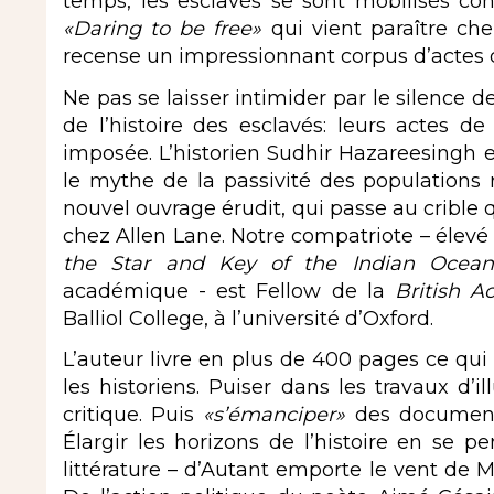
temps, les esclavés se sont mobilisés con
«Daring to be free»
qui vient paraître che
recense un impressionnant corpus d’actes d
Ne pas se laisser intimider par le silence 
de l’histoire des esclavés: leurs actes de
imposée. L’historien Sudhir Hazareesingh 
le mythe de la passivité des populations
nouvel ouvrage érudit, qui passe au crible q
chez Allen Lane. Notre compatriote – élev
the Star and Key of the Indian Ocean
académique - est Fellow de la
British 
Balliol College, à l’université d’Oxford.
L’auteur livre en plus de 400 pages ce qui
les historiens. Puiser dans les travaux d’i
critique. Puis
«s’émanciper»
des documents 
Élargir les horizons de l’histoire en se p
littérature – d’Autant emporte le vent de 