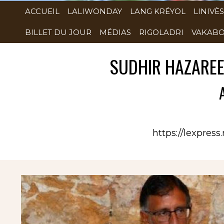
ACCUEIL
LALIWONDAY
LANG KRÉYOL
LINIVÈS
BILLET DU JOUR
MÉDIAS
RIGOLADRI
VAKABO
SUDHIR HAZAREES
https://lexpres
Rubrique