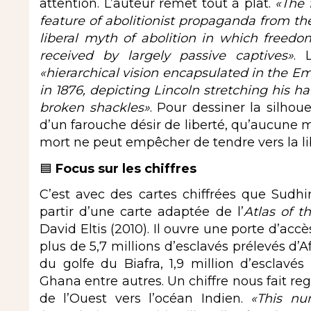
attention. L’auteur remet tout à plat.
«The 
feature of abolitionist propaganda from t
liberal myth of abolition in which freedom
received by largely passive captives»
. 
«hierarchical vision encapsulated in the 
in 1876, depicting Lincoln stretching his h
broken shackles»
. Pour dessiner la silhou
d’un farouche désir de liberté, qu’aucune
mort ne peut empêcher de tendre vers la li
🟦
Focus sur les chiffres
C’est avec des cartes chiffrées que Sud
partir d’une carte adaptée de l’
Atlas of t
David Eltis (2010). Il ouvre une porte d’accè
plus de 5,7 millions d’esclavés prélevés d’Af
du golfe du Biafra, 1,9 million d’esclavés
Ghana entre autres. Un chiffre nous fait reg
de l’Ouest vers l’océan Indien.
«This nu