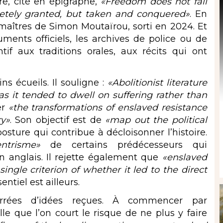
re, cité en épigraphe,
«Freedom does not fall
etely granted, but taken and conquered»
. En
maîtres de Simon Moutaïrou, sorti en 2024. Et
uments officiels, les archives de police ou de
tif aux traditions orales, aux récits qui ont
ns écueils. Il souligne :
«Abolitionist literature
 as it tended to dwell on suffering rather than
er
«the transformations of enslaved resistance
ry»
. Son objectif est de
«map out the political
posture qui contribue à décloisonner l’histoire.
entrisme»
de certains prédécesseurs qui
 anglais. Il rejette également que
«enslaved
ngle criterion of whether it led to the direct
sentiel est ailleurs.
serrées d’idées reçues. À commencer par
lle que l’on court le risque de ne plus y faire