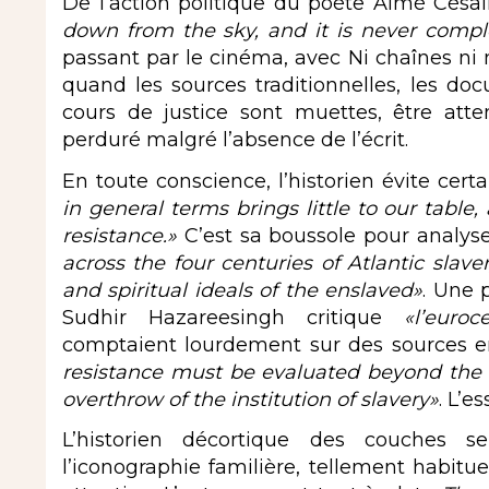
De l’action politique du poète Aimé Césai
down from the sky, and it is never compl
passant par le cinéma, avec Ni chaînes ni 
quand les sources traditionnelles, les doc
cours de justice sont muettes, être atten
perduré malgré l’absence de l’écrit.
En toute conscience, l’historien évite certai
in general terms brings little to our table,
resistance.»
C’est sa boussole pour analys
across the four centuries of Atlantic slave
and spiritual ideals of the enslaved»
. Une 
Sudhir Hazareesingh critique
«l’euroc
comptaient lourdement sur des sources en
resistance must be evaluated beyond the si
overthrow of the institution of slavery»
. L’es
L’historien décortique des couches 
l’iconographie familière, tellement habitue