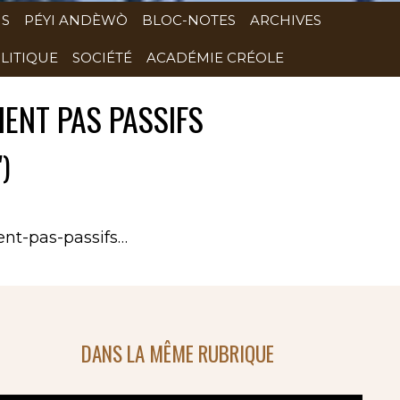
NS
PÉYI ANDÈWÒ
BLOC-NOTES
ARCHIVES
LITIQUE
SOCIÉTÉ
ACADÉMIE CRÉOLE
IENT PAS PASSIFS
)
ent-pas-passifs…
DANS LA MÊME RUBRIQUE