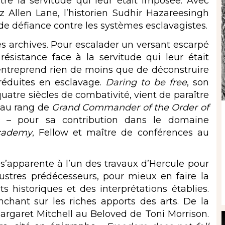
tre la servitude qui leur était imposée. Avec
z Allen Lane, l’historien Sudhir Hazareesingh
e défiance contre les systèmes esclavagistes.
des archives. Pour escalader un versant escarpé
 résistance face à la servitude qui leur était
entreprend rien de moins que de déconstruire
 réduites en esclavage.
Daring to be free
, son
uatre siècles de combativité, vient de paraître
é au rang de
Grand Commander of the Order of
– pour sa contribution dans le domaine
Academy
, Fellow et maître de conférences au
 s’apparente à l’un des travaux d’Hercule pour
llustres prédécesseurs, pour mieux en faire la
historiques et des interprétations établies.
enchant sur les riches apports des arts. De la
Margaret Mitchell au Beloved de Toni Morrison.