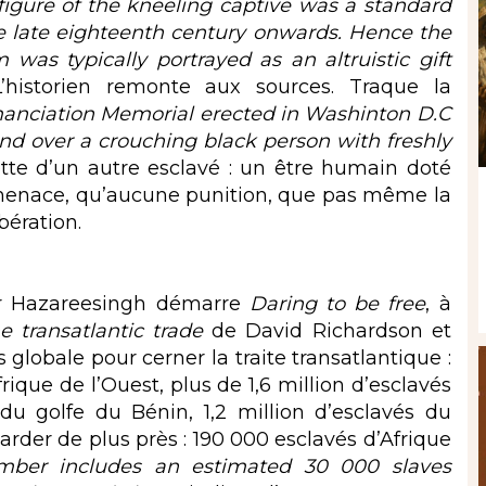
figure of the kneeling captive was a standard
he late eighteenth century onwards. Hence the
 was typically portrayed as an altruistic gift
L’historien remonte aux sources. Traque la
Emanciation Memorial erected in Washinton D.C
and over a crouching black person with freshly
ette d’un autre esclavé : un être humain doté
 menace, qu’aucune punition, que pas même la
bération.
hir Hazareesingh démarre
Daring to be free
, à
he transatlantic trade
de David Richardson et
s globale pour cerner la traite transatlantique :
rique de l’Ouest, plus de 1,6 million d’esclavés
 du golfe du Bénin, 1,2 million d’esclavés du
arder de plus près : 190 000 esclavés d’Afrique
mber includes an estimated 30 000 slaves