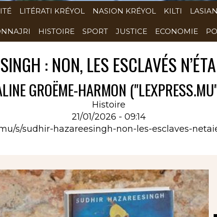
ITÉ
LITÉRATI KRÉYOL
NASION KRÉYOL
KILTI
LASIA
NNAJRI
HISTOIRE
SPORT
JUSTICE
ECONOMIE
PO
INGH : NON, LES ESCLAVÉS N’ÉTA
ALINE GROËME-HARMON ("LEXPRESS.MU"
Histoire
21/01/2026 - 09:14
s.mu/s/sudhir-hazareesingh-non-les-esclaves-netai