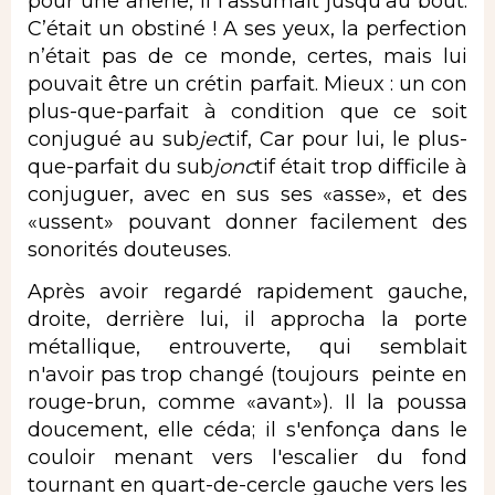
pour une ânerie, il l’assumait jusqu’au bout.
C’était un obstiné ! A ses yeux, la perfection
n’était pas de ce monde, certes, mais lui
pouvait être un crétin parfait. Mieux : un con
plus-que-parfait à condition que ce soit
conjugué au sub
jec
tif, Car pour lui, le plus-
que-parfait du sub
jonc
tif était trop difficile à
conjuguer, avec en sus ses «asse», et des
«ussent» pouvant donner facilement des
sonorités douteuses.
Après avoir regardé rapidement gauche,
droite, derrière lui, il approcha la porte
métallique, entrouverte, qui semblait
n'avoir pas trop changé (toujours peinte en
rouge-brun, comme «avant»). Il la poussa
doucement, elle céda; il s'enfonça dans le
couloir menant vers l'escalier du fond
tournant en quart-de-cercle gauche vers les