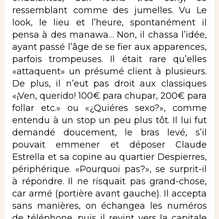
ressemblant comme des jumelles. Vu Le
look, le lieu et l’heure, spontanément il
pensa à des manawa… Non, il chassa l’idée,
ayant passé l’âge de se fier aux apparences,
parfois trompeuses. Il était rare qu’elles
«attaquent» un présumé client à plusieurs.
De plus, il n’eut pas droit aux classiques
«¡Ven, querido! 100€ para chupar, 200€ para
follar etc.» ou «¿Quiéres sexo?», comme
entendu à un stop un peu plus tôt. Il lui fut
demandé doucement, le bras levé, s’il
pouvait emmener et déposer Claude
Estrella et sa copine au quartier Despierres,
périphérique. «Pourquoi pas?», se surprit-il
à répondre. Il ne risquait pas grand-chose,
car armé (portière avant gauche). Il accepta
sans manières, on échangea les numéros
de téléphone, puis il revint vers la capitale