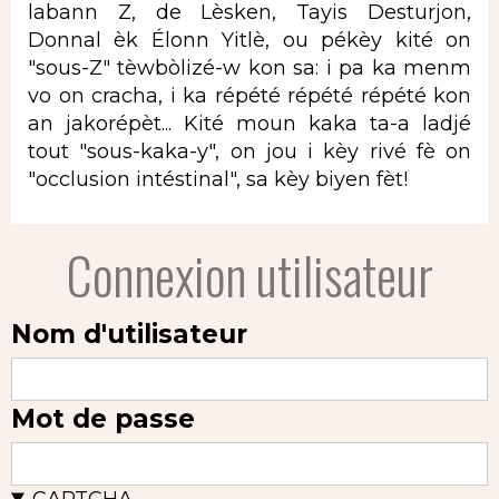
labann Z, de Lèsken, Tayis Desturjon,
Donnal èk Élonn Yitlè, ou pékèy kité on
"sous-Z" tèwbòlizé-w kon sa: i pa ka menm
vo on cracha, i ka répété répété répété kon
an jakorépèt... Kité moun kaka ta-a ladjé
tout "sous-kaka-y", on jou i kèy rivé fè on
"occlusion intéstinal", sa kèy biyen fèt!
Connexion utilisateur
Nom d'utilisateur
Mot de passe
CAPTCHA