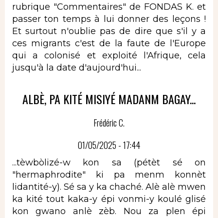
rubrique "Commentaires" de FONDAS K. et
passer ton temps à lui donner des leçons !
Et surtout n'oublie pas de dire que s'il y a
ces migrants c'est de la faute de l'Europe
qui a colonisé et exploité l'Afrique, cela
jusqu'à la date d'aujourd'hui...
ALBÈ, PA KITÉ MISIYÉ MADANM BAGAY...
Frédéric C.
01/05/2025 - 17:44
...tèwbòlizé-w kon sa (pétèt sé on
"hermaphrodite" ki pa menm konnèt
lidantité-y). Sé sa y ka chaché. Alè alè mwen
ka kité tout kaka-y épi vonmi-y koulé glisé
kon gwano anlè zèb. Nou za plen épi