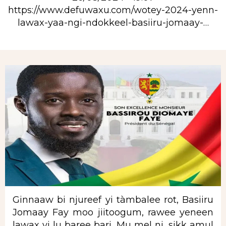
https://www.defuwaxu.com/wotey-2024-yenn-
lawax-yaa-ngi-ndokkeel-basiiru-jomaay-…
Rubrique
Ginnaaw bi njureef yi tàmbalee rot, Basiiru
Jomaay Fay moo jiitoogum, rawee yeneen
lawax yi lu baree bari. Mu mel ni, sikk amul