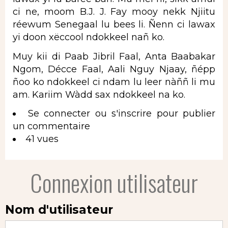
ci ne, moom B.J. J. Fay mooy nekk Njiitu
réewum Senegaal lu bees li. Ñenn ci lawax
yi doon xëccool ndokkeel nañ ko.
Muy kii di Paab Jibril Faal, Anta Baabakar
Ngom, Décce Faal, Aali Nguy Njaay, ñépp
ñoo ko ndokkeel ci ndam lu leer nàññ li mu
am. Kariim Wàdd sax ndokkeel na ko.
Se connecter
ou
s'inscrire
pour publier
un commentaire
41 vues
Connexion utilisateur
Nom d'utilisateur