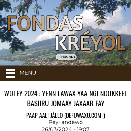
MENU
WOTEY 2024 : YENN LAWAX YAA NGI NDOKKEEL
BASIIRU JOMAAY JAXAAR FAY
PAAP AALI JÀLLO (DEFUWAXU.COM")
Péyi andèwò
26/03/2024 - 19:07