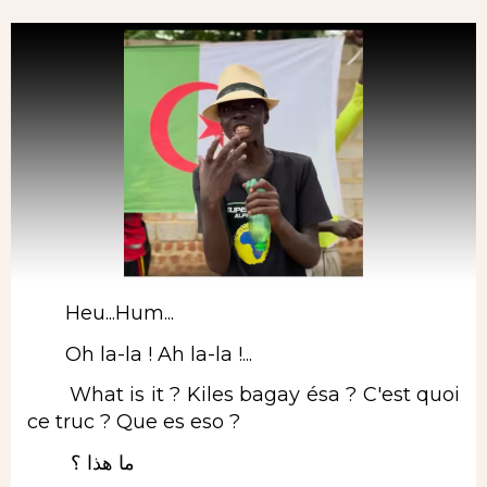
Heu...Hum...
Oh la-la ! Ah la-la !...
What is it ? Kiles bagay ésa ? C'est quoi
ce truc ? Que es eso ?
ما هذا ؟