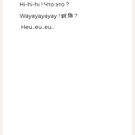
Hi-hi-hi ! Что это ?
Wayayayayay ! इदं किं ?
Heu...eu...eu...