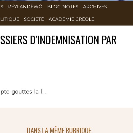
NS
PÉYI ANDÈWÒ
BLOC-NOTES
ARCHIVES
LITIQUE
SOCIÉTÉ
ACADÉMIE CRÉOLE
SSIERS D’INDEMNISATION PAR
pte-gouttes-la-l…
DANS LA MÊME RUBRIQUE