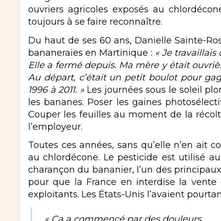
ouvriers agricoles exposés au chlordécon
toujours à se faire reconnaître.
Du haut de ses 60 ans, Danielle Sainte-Rose
bananeraies en Martinique :
« Je travaillai
Elle a fermé depuis. Ma mère y était ouvrière
Au départ, c’était un petit boulot pour gag
1996 à 2011. »
Les journées sous le soleil pl
les bananes. Poser les gaines photosélectiv
Couper les feuilles au moment de la récolt
l’employeur.
Toutes ces années, sans qu’elle n’en ait c
au chlordécone
. Le pesticide est utilisé a
charançon du bananier, l’un des principaux 
pour que la France en interdise la vente
exploitants. Les États-Unis l’avaient pourtan
« Ça a commencé par des douleurs