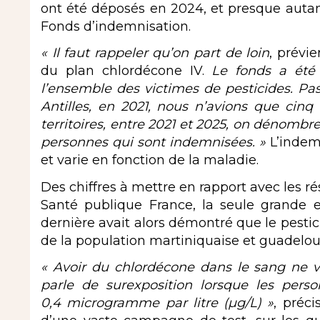
ont été déposés en 2024, et presque autant
Fonds d’indemnisation.
« Il faut rappeler qu’on part de loin
, prévi
du plan chlordécone IV.
Le fonds a été
l’ensemble des victimes de pesticides. Pa
Antilles, en 2021, nous n’avions que cinq
territoires, entre 2021 et 2025, on dénombr
personnes qui sont indemnisées. »
L’indemn
et varie en fonction de la maladie.
Des chiffres à mettre en rapport avec les rés
Santé publique France, la seule grande e
dernière avait alors démontré que le pestic
de la population martiniquaise et guadelo
« Avoir du chlordécone dans le sang ne 
parle de surexposition lorsque les per
0,4 microgramme par litre (µg/L) »
, préc