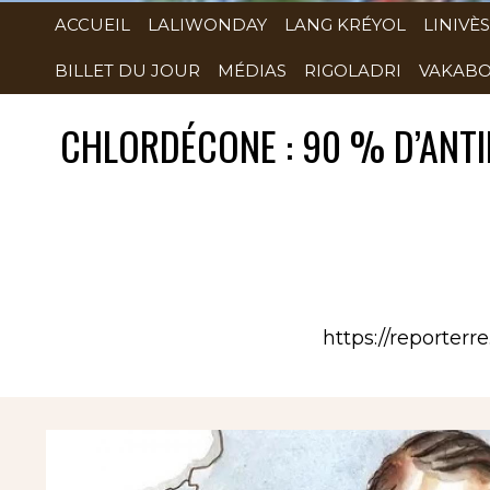
ACCUEIL
LALIWONDAY
LANG KRÉYOL
LINIVÈS
BILLET DU JOUR
MÉDIAS
RIGOLADRI
VAKABO
CHLORDÉCONE : 90 % D’ANTI
https://reporter
Rubrique