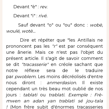
Devant "è" :
rev.
Devant "i" :
rivé.
Sauf devant "o" ou "ou" donc :
wobè,
woulé, wotè...
Dire et répéter que "les Antillais ne
prononcent pas les
"r"
est par conséquent
une ânerie. Mais ce n'est pas l'objet du
présent article. Il s'agit de savoir comment
se dit
"tracasserie"
en créole sachant que
notre réflexe sera de le traduire
par
pwoblem.
Les moins décréolisés d'entre
nous diront :
anmerdasion.
Il existe
cependant un très beau mot oublié de nos
jours :
tablati
ou
trablati. Exemple : Frè-
mwen an adan yan trablati sé jou-tala
!
(Mon frère subit d'énormes tracasseries