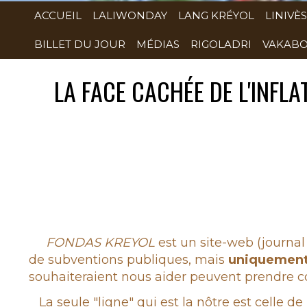
ACCUEIL
LALIWONDAY
LANG KRÉYOL
LINIVÈS
BILLET DU JOUR
MÉDIAS
RIGOLADRI
VAKABO
LA FACE CACHÉE DE L'INFLA
Rubrique
FONDAS KREYOL
est un site-web (journal 
de subventions publiques, mais
uniquemen
souhaiteraient nous aider peuvent prendre co
La seule "ligne" qui est la nôtre est celle de