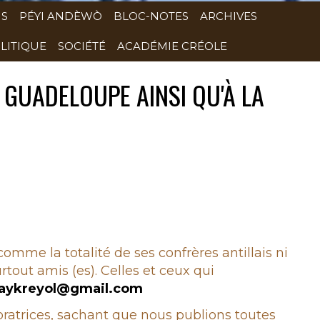
NS
PÉYI ANDÈWÒ
BLOC-NOTES
ARCHIVES
LITIQUE
SOCIÉTÉ
ACADÉMIE CRÉOLE
A GUADELOUPE AINSI QU'À LA
 comme la totalité de ses confrères antillais ni
rtout amis (es). Celles et ceux qui
aykreyol@gmail.com
boratrices, sachant que nous publions toutes