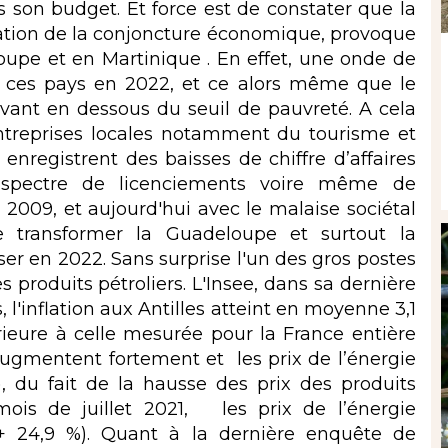
s son budget. Et force est de constater que la
adation de la conjoncture économique, provoque
upe et en Martinique . En effet, une onde de
ur ces pays en 2022, et ce alors même que le
ivant en dessous du seuil de pauvreté. A cela
 entreprises locales notamment du tourisme et
enregistrent des baisses de chiffre d’affaires
le spectre de licenciements voire même de
e 2009, et aujourd'hui avec le malaise sociétal
e transformer la Guadeloupe et surtout la
ser en 2022. Sans surprise l'un des gros postes
produits pétroliers. L'Insee, dans sa dernière
'inflation aux Antilles atteint en moyenne 3,1
rieure à celle mesurée pour la France entière
augmentent fortement et les prix de l’énergie
, du fait de la hausse des prix des produits
 mois de juillet 2021, les prix de l’énergie
 24,9 %). Quant à la dernière enquête de