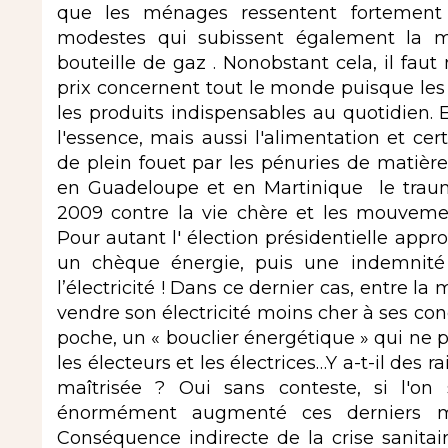
que les ménages ressentent fortement c
modestes qui subissent également la m
bouteille de gaz . Nonobstant cela, il fau
prix concernent tout le monde puisque les 
les produits indispensables au quotidien. En 
l'essence, mais aussi l'alimentation et ce
de plein fouet par les pénuries de matièr
en Guadeloupe et en Martinique le trauma
2009 contre la vie chère et les mouveme
Pour autant l' élection présidentielle approc
un chèque énergie, puis une indemnité 
l’électricité ! Dans ce dernier cas, entre la 
vendre son électricité moins cher à ses conc
poche, un « bouclier énergétique » qui ne 
les électeurs et les électrices…Y a-t-il des 
maîtrisée ? Oui sans conteste, si l'on
énormément augmenté ces derniers 
Conséquence indirecte de la crise sanitair