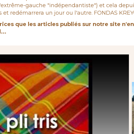
 à l'extrême-gauche "indépendantiste") et cela d
et redémarrera un jour ou l'autre. FONDAS KREYOL,
rices que les articles publiés sur notre site n'
...