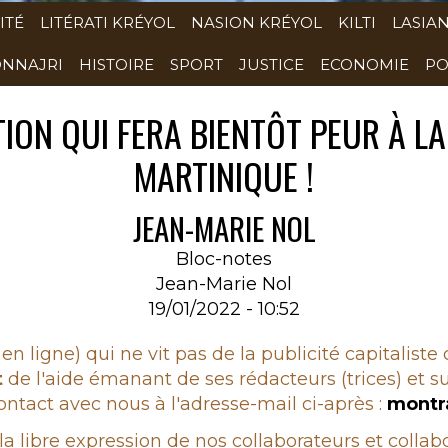
ITÉ
LITÉRATI KRÉYOL
NASION KRÉYOL
KILTI
LASIA
NNAJRI
HISTOIRE
SPORT
JUSTICE
ECONOMIE
PO
TION QUI FERA BIENTÔT PEUR À L
MARTINIQUE !
JEAN-MARIE NOL
Bloc-notes
Jean-Marie Nol
19/01/2022 - 10:52
en ligne) qui ne vit pas de la publicité capitaliste
t
de l'aide émanant de ses rédacteurs (trices) et su
ntact avec nous à l'adresse-mail ci-après :
montr
 la libre expression de nos collaborateurs et colla