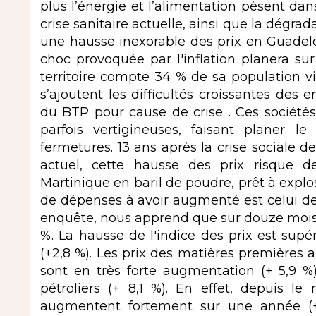
plus l’énergie et l’alimentation pèsent dan
crise sanitaire actuelle, ainsi que la dégr
une hausse inexorable des prix en Guadelo
choc provoquée par l'inflation planera s
territoire compte 34 % de sa population v
s’ajoutent les difficultés croissantes des
du BTP pour cause de crise . Ces sociétés 
parfois vertigineuses, faisant planer 
fermetures. 13 ans après la crise sociale d
actuel, cette hausse des prix risque d
Martinique en baril de poudre, prêt à explo
de dépenses à avoir augmenté est celui des 
enquête, nous apprend que sur douze mois, l
%. La hausse de l'indice des prix est supé
(+2,8 %). Les prix des matières premières 
sont en très forte augmentation (+ 5,9 %)
pétroliers (+ 8,1 %). En effet, depuis le
augmentent fortement sur une année (+