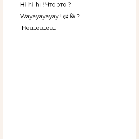
Hi-hi-hi ! Что это ?
Wayayayayay ! इदं किं ?
Heu...eu...eu...