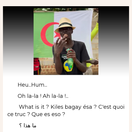
Heu...Hum...
Oh la-la ! Ah la-la !...
What is it ? Kiles bagay ésa ? C'est quoi
ce truc ? Que es eso ?
ما هذا ؟