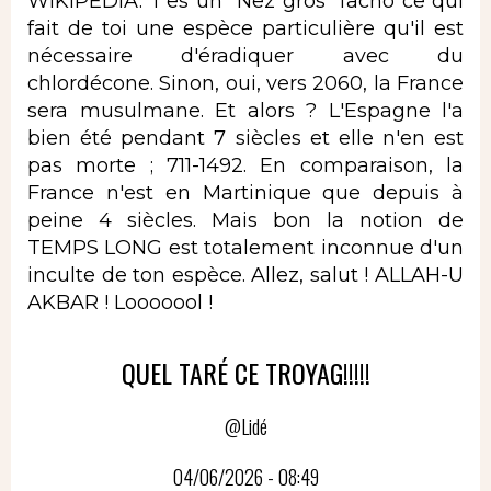
WIKIPEDIA. T'es un "Nez gros" facho ce qui
fait de toi une espèce particulière qu'il est
nécessaire d'éradiquer avec du
chlordécone. Sinon, oui, vers 2060, la France
sera musulmane. Et alors ? L'Espagne l'a
bien été pendant 7 siècles et elle n'en est
pas morte ; 711-1492. En comparaison, la
France n'est en Martinique que depuis à
peine 4 siècles. Mais bon la notion de
TEMPS LONG est totalement inconnue d'un
inculte de ton espèce. Allez, salut ! ALLAH-U
AKBAR ! Looooool !
QUEL TARÉ CE TROYAG!!!!!
@Lidé
04/06/2026 - 08:49