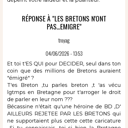
RÉPONSE À "LES BRETONS N'ONT
PAS...EMIGRE"
troyag
04/06/2026 - 13:53
Et toi t'ES QUI pour DECIDER, seul dans ton
coin que des millions de Bretons auraient
"émigré" ?
T'es Breton ,tu parles breton ,t 'as vécu
lgtmps en Bretagne pour t'arroger le droit
de parler en leur nom ???
Bécassine n'était qu'une héroine de BD ,D'
AILLEURS REJETEE PAR LES BRETONS qui
ne supportaient plus cette cette caricature
...Si tu connaissais, toi si bien la Bretagne