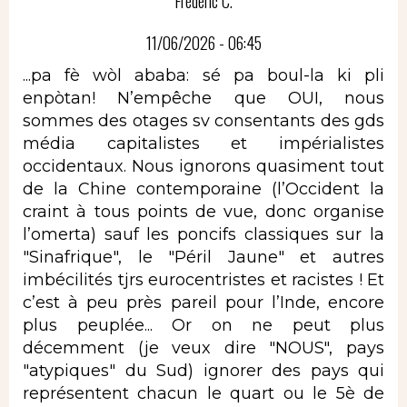
Frédéric C.
11/06/2026 - 06:45
...pa fè wòl ababa: sé pa boul-la ki pli
enpòtan! N’empêche que OUI, nous
sommes des otages sv consentants des gds
média capitalistes et impérialistes
occidentaux. Nous ignorons quasiment tout
de la Chine contemporaine (l’Occident la
craint à tous points de vue, donc organise
l’omerta) sauf les poncifs classiques sur la
"Sinafrique", le "Péril Jaune" et autres
imbécilités tjrs eurocentristes et racistes ! Et
c’est à peu près pareil pour l’Inde, encore
plus peuplée... Or on ne peut plus
décemment (je veux dire "NOUS", pays
"atypiques" du Sud) ignorer des pays qui
représentent chacun le quart ou le 5è de