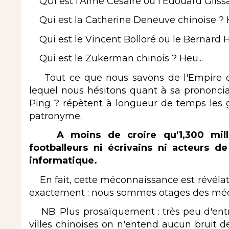
QUI est l'Aimé Césaire ou l'Edouard Glissan
Qui est la Catherine Deneuve chinoise ? H
Qui est le Vincent Bolloré ou le Bernard Ha
Qui est le Zukerman chinois ? Heu...
Tout ce que nous savons de l'Empire du
lequel nous hésitons quant à sa prononciati
Ping ? répètent à longueur de temps les
patronyme.
A moins de croire qu'1,300 millia
footballeurs ni écrivains ni acteurs d
informatique.
En fait, cette méconnaissance est révélatri
exactement : nous sommes otages des méd
NB. Plus prosaïquement : très peu d'entr
villes chinoises on n'entend aucun bruit 