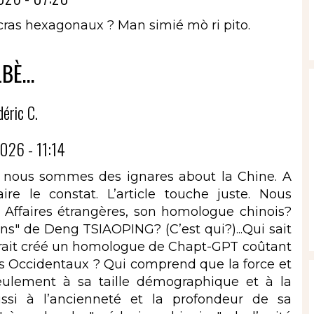
ccras hexagonaux ? Man simié mò ri pito.
BÈ...
déric C.
026 - 11:14
que nous sommes des ignares about la Chine. A
re le constat. L’article touche juste. Nous
 Affaires étrangères, son homologue chinois?
ns" de Deng TSIAOPING? (C’est qui?)...Qui sait
aurait créé un homologue de Chapt-GPT coûtant
s Occidentaux ? Qui comprend que la force et
eulement à sa taille démographique et à la
ssi à l’ancienneté et la profondeur de sa