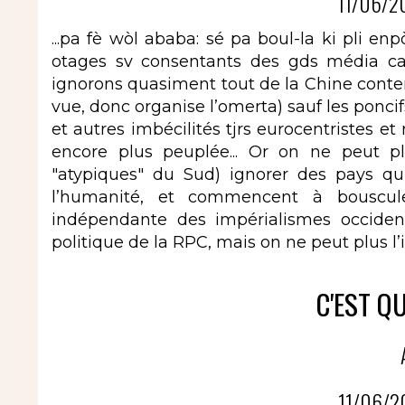
11/06/2
...pa fè wòl ababa: sé pa boul-la ki pli
otages sv consentants des gds média capi
ignorons quasiment tout de la Chine contem
vue, donc organise l’omerta) sauf les poncifs
et autres imbécilités tjrs eurocentristes et r
encore plus peuplée... Or on ne peut 
"atypiques" du Sud) ignorer des pays qu
l’humanité, et commencent à bouscule
indépendante des impérialismes occide
politique de la RPC, mais on ne peut plus l’
C'EST Q
11/06/2