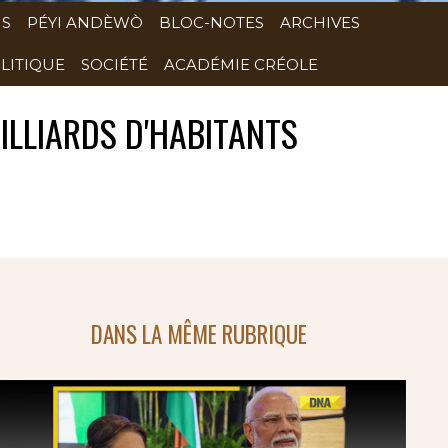
NS
PÉYI ANDÈWÒ
BLOC-NOTES
ARCHIVES
LITIQUE
SOCIÉTÉ
ACADÉMIE CRÉOLE
ILLIARDS D'HABITANTS
DANS LA MÊME RUBRIQUE