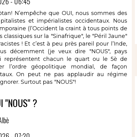
026 - 06:45
 enpòtan! N’empêche que OUI, nous sommes des
talistes et impérialistes occidentaux. Nous
poraine (l’Occident la craint à tous points de
 classiques sur la "Sinafrique", le "Péril Jaune"
acistes ! Et c’est à peu près pareil pour l’Inde,
plus décemment (je veux dire "NOUS", pays
i représentent chacun le quart ou le 5è de
r l’ordre géopolitique mondial, de façon
ntaux. On peut ne pas applaudir au régime
ignorer. Surtout pas "NOUS"!
UI "NOUS" ?
Albè
026 - 07:20