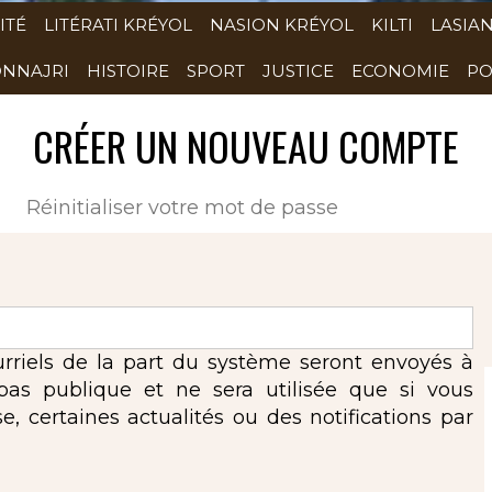
ITÉ
LITÉRATI KRÉYOL
NASION KRÉYOL
KILTI
LASIA
NNAJRI
HISTOIRE
SPORT
JUSTICE
ECONOMIE
PO
CRÉER UN NOUVEAU COMPTE
(onglet actif)
Réinitialiser votre mot de passe
urriels de la part du système seront envoyés à
 pas publique et ne sera utilisée que si vous
 certaines actualités ou des notifications par