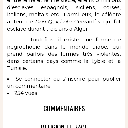
entre le 11è et le 14è siècle, elle fit 3 millions
d'esclaves espagnols, sicilens, corses,
italiens, maltais etc... Parmi eux, le célèbre
auteur de
Don Quichote
, Cervantès, qui fut
esclave durant trois ans à Alger.
Toutefois, il existe une forme de
négrophobie dans le monde arabe, qui
prend parfois des formes très violentes,
dans certains pays comme la Lybie et la
Tunisie.
Se connecter
ou
s'inscrire
pour publier
un commentaire
254 vues
COMMENTAIRES
RELIGION ET RACE