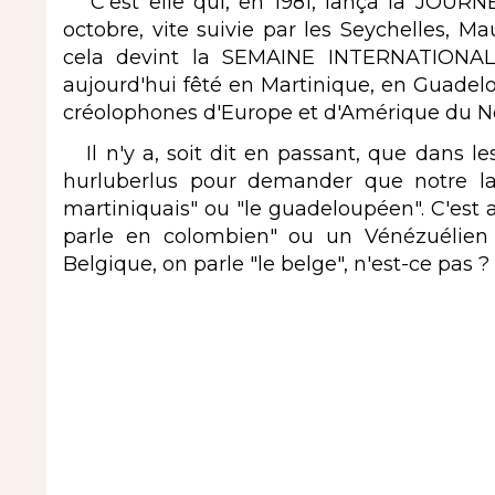
C'est elle qui, en 1981, lança la JO
octobre, vite suivie par les Seychelles, Mau
cela devint la SEMAINE INTERNATION
aujourd'hui fêté en Martinique, en Guade
créolophones d'Europe et d'Amérique du N
Il n'y a, soit dit en passant, que dans le
hurluberlus pour demander que notre lan
martiniquais" ou "le guadeloupéen". C'est a
parle en colombien" ou un Vénézuélien "
Belgique, on parle "le belge", n'est-ce pas ? 