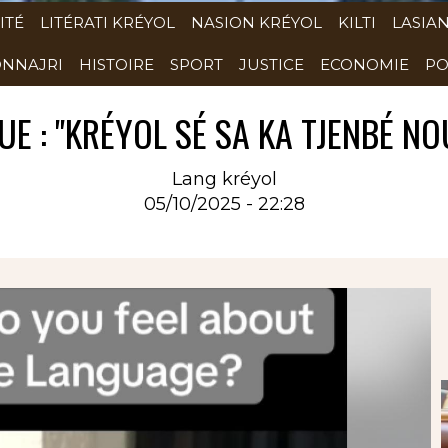
ITÉ
LITÉRATI KRÉYOL
NASION KRÉYOL
KILTI
LASIA
NNAJRI
HISTOIRE
SPORT
JUSTICE
ECONOMIE
PO
UE : "KRÉYOL SÉ SA KA TJENBÉ NO
Lang kréyol
05/10/2025 - 22:28