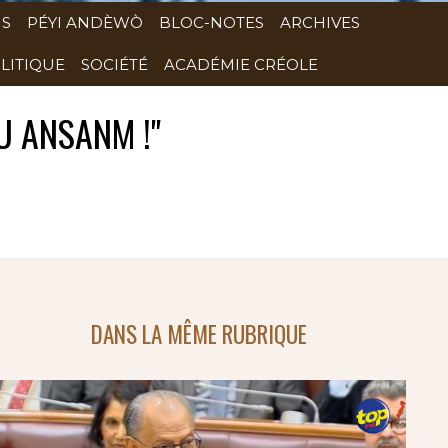
NS
PÉYI ANDÈWÒ
BLOC-NOTES
ARCHIVES
LITIQUE
SOCIÉTÉ
ACADÉMIE CRÉOLE
U ANSANM !"
DANS LA MÊME RUBRIQUE