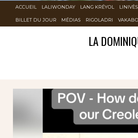
ACCUEIL
LALIWONDAY
LANG KRÉYOL
LINIVÈS
BILLET DU JOUR
MÉDIAS
RIGOLADRI
VAKABO
LA DOMINIQ
Rubrique