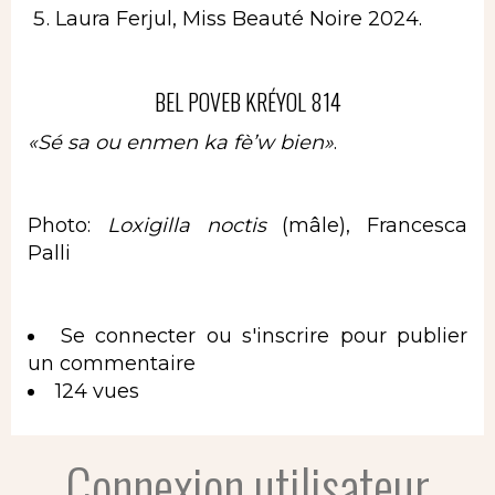
Laura Ferjul, Miss Beauté Noire 2024.
BEL POVEB KRÉYOL 814
«
Sé sa ou enmen ka fè’w bien»
.
Photo:
Loxigilla noctis
(mâle), Francesca
Palli
Se connecter
ou
s'inscrire
pour publier
un commentaire
124 vues
Connexion utilisateur