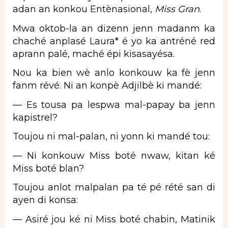
adan an konkou Entènasional,
Miss Gran
.
Mwa oktob-la an dizenn jenn madanm ka
chaché anplasé Laura* é yo ka antréné red
aprann palé, maché épi kisasayésa.
Nou ka bien wè anlo konkouw ka fè jenn
fanm révé. Ni an konpè Adjilbè ki mandé:
— Es tousa pa lespwa mal-papay ba jenn
kapistrel?
Toujou ni mal-palan, ni yonn ki mandé tou:
— Ni konkouw Miss boté nwaw, kitan ké
Miss boté blan?
Toujou anlot malpalan pa té pé rété san di
ayen di konsa:
— Asiré jou ké ni Miss boté chabin, Matinik