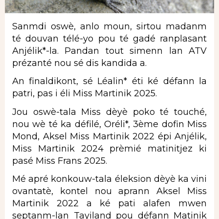
Sanmdi oswè, anlo moun, sirtou madanm
té douvan télé-yo pou té gadé ranplasant
Anjélik*-la. Pandan tout simenn lan ATV
prézanté nou sé dis kandida a.
An finaldikont, sé Léalin* éti ké défann la
patri, pas i éli Miss Martinik 2025.
Jou oswè-tala Miss dèyè poko té touché,
nou wè té ka défilé, Oréli*, 3ème dofin Miss
Mond, Aksel Miss Martinik 2022 épi Anjélik,
Miss Martinik 2024 prèmié matinitjez ki
pasé Miss Frans 2025.
Mé apré konkouw-tala éleksion dèyè ka vini
ovantatè, kontel nou aprann Aksel Miss
Martinik 2022 a ké pati alafen mwen
septanm-lan Tayiland pou défann Matinik